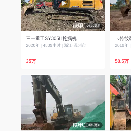
06-06更新
三一重工SY305H挖掘机
2020年 | 4839小时 | 浙江-温州市
2019年 
35万
50.5万
03-19更新