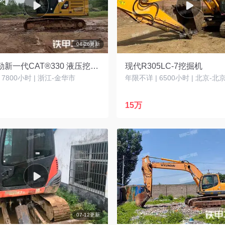
04-26更新
卡特彼勒新一代CAT®330 液压挖掘机
现代R305LC-7挖掘机
| 7800小时 | 浙江-金华市
年限不详 | 6500小时 | 北京-北
15万
07-12更新