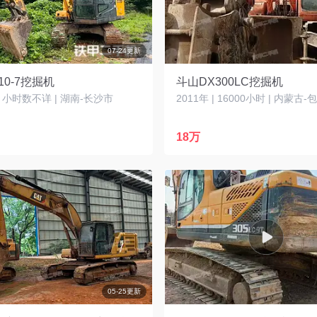
07-24更新
10-7挖掘机
斗山DX300LC挖掘机
 | 小时数不详 | 湖南-长沙市
2011年 | 16000小时 | 内蒙古
18万
05-25更新