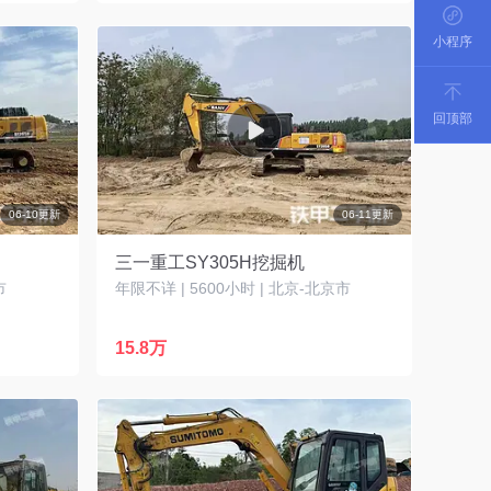
小程序
回顶部
06-10更新
06-11更新
三一重工SY305H挖掘机
市
年限不详 | 5600小时 | 北京-北京市
15.8万