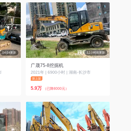
04-24更新
12小时前更新
广晟75-8挖掘机
市
2021年 | 6900小时 | 湖南-长沙市
新上架
5.9万
（已降8000元）