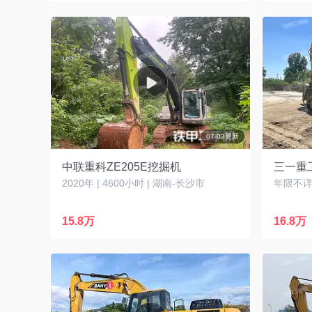
07-03更新
中联重科ZE205E挖掘机
三一重工
2020年 | 4600小时 | 湖南-长沙市
年限不详 
15.8万
16.8万