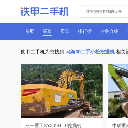
首页
买车
卖车
排行榜
业务介绍
铁甲二手机为您找到
乌海30二手小松挖掘机
相关
03-28更新
三一重工SY305H-10挖掘机
中联重科