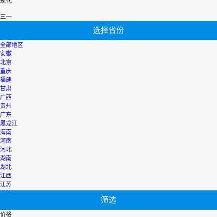
现代
三一
选择省份
全部地区
安徽
北京
重庆
福建
甘肃
广西
贵州
广东
黑龙江
海南
河南
河北
湖南
湖北
江西
江苏
吉林
筛选
辽宁
宁夏
价格