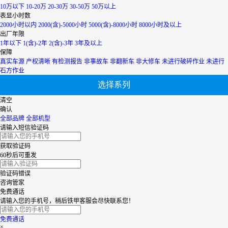
内蒙古
10万以下
10-20万
20-30万
30-50万
50万以上
青海
表显小时数
上海
2000小时以内
2000(含)-5000小时
5000(含)-8000小时
8000小时及以上
陕西
出厂年限
山西
1年以下
1(含)-2年
2(含)-3年
3年及以上
山东
保障
四川
真实车源
产权清晰
有检测报告
非事故车
非翻新车
非大修车
未进行破碎作业
未进行
天津
石方作业
台湾
选择系列
西藏
新疆
清空
香港
确认
云南
全部品牌
全部机型
浙江
请输入短信验证码
获取验证码
60秒后可重发
验证码错误
咨询管家
免费通话
请输入您的手机号，稍后铁甲客服会尽快联系您！
免费通话
×