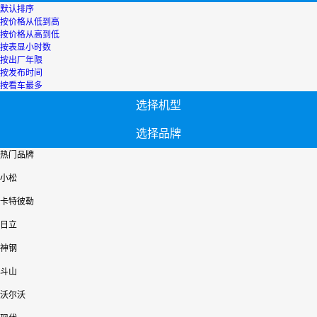
默认排序
按价格从低到高
按价格从高到低
按表显小时数
按出厂年限
按发布时间
按看车最多
选择机型
选择品牌
热门品牌
小松
卡特彼勒
日立
神钢
斗山
沃尔沃