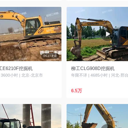
05-27更新
E6210F挖掘机
柳工CLG908D挖掘机
| 3600小时 | 北京-北京市
年限不详 | 4685小时 | 河北-邢
6.5万