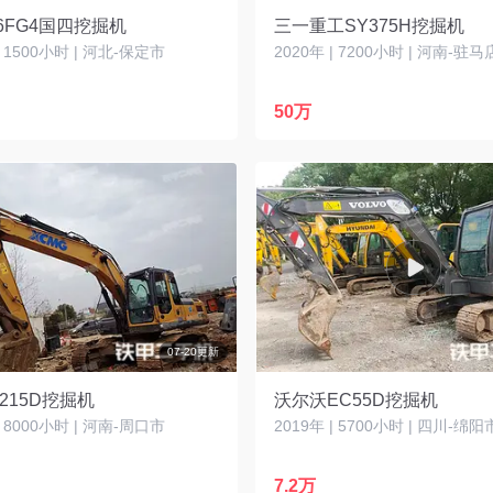
6FG4国四挖掘机
三一重工SY375H挖掘机
| 1500小时 | 河北-保定市
2020年 | 7200小时 | 河南-驻
50万
07-20更新
215D挖掘机
沃尔沃EC55D挖掘机
| 8000小时 | 河南-周口市
2019年 | 5700小时 | 四川-绵阳
7.2万