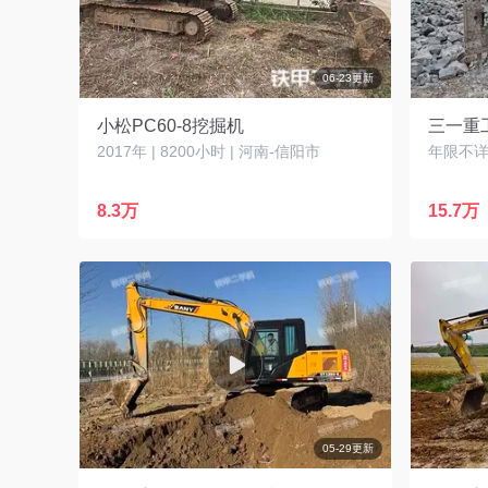
06-23更新
小松PC60-8挖掘机
三一重工
2017年 | 8200小时 | 河南-信阳市
年限不详 
8.3万
15.7万
05-29更新