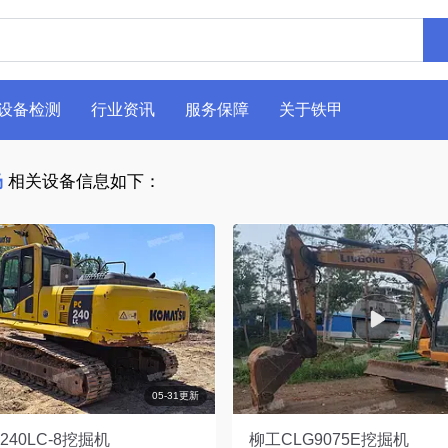
设备检测
行业资讯
服务保障
关于铁甲
场
相关设备信息如下：
05-31更新
240LC-8挖掘机
柳工CLG9075E挖掘机