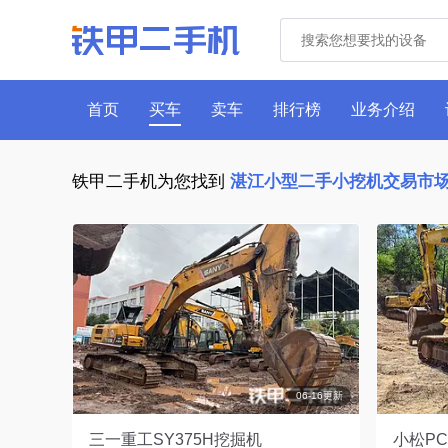
首页
买车
卖车
排行榜
业务介绍
铁甲二手机为您找到
湛江小型二手小挖机交易市
06-16更新
三一重工SY375H挖掘机
小松PC