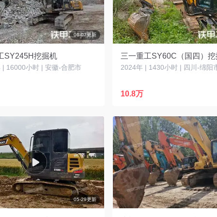
06-07更新
SY245H挖掘机
三一重工SY60C（国四）
| 16000小时 | 安徽-合肥市
2024年 | 1430小时 | 四川-绵阳
10.8万
05-29更新