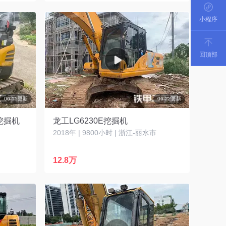
小程序
回顶部
06-15更新
06-22更新
挖掘机
龙工LG6230E挖掘机
2018年 | 9800小时 | 浙江-丽水市
12.8万