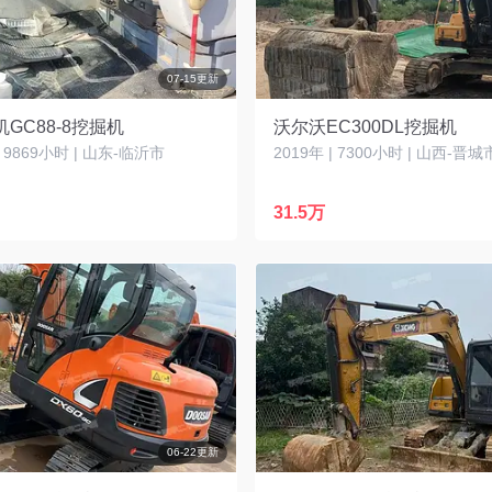
07-15更新
GC88-8挖掘机
沃尔沃EC300DL挖掘机
| 9869小时 | 山东-临沂市
2019年 | 7300小时 | 山西-晋城
31.5万
06-22更新