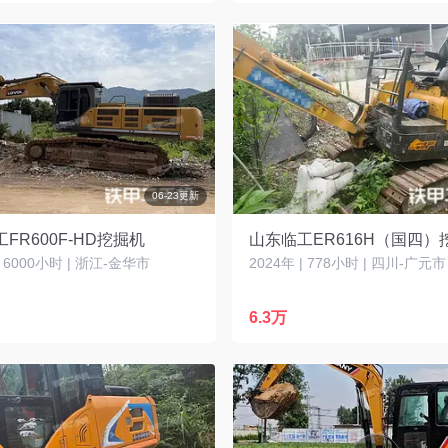
06-23更新
FR600F-HD挖掘机
山东临工ER616H（国四）
| 6000小时 | 浙江-金华市
2024年 | 778小时 | 四川-广元市
6.3万