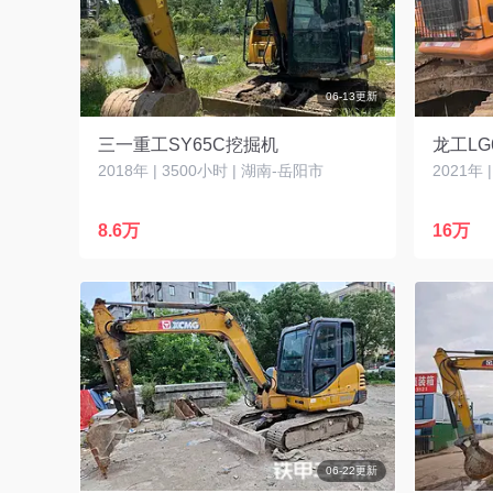
06-13更新
三一重工SY65C挖掘机
龙工LG
2018年 | 3500小时 | 湖南-岳阳市
2021年 
8.6万
16万
06-22更新