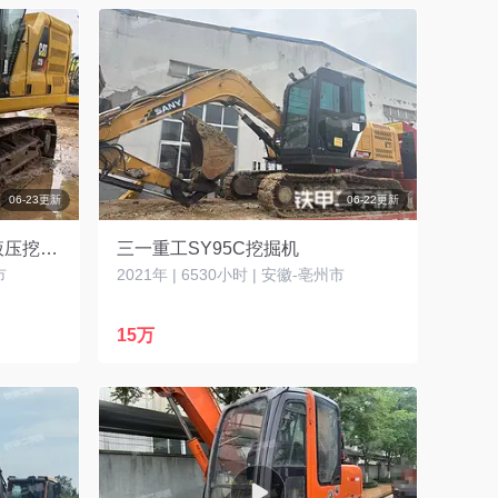
06-23更新
06-22更新
卡特彼勒新一代CAT®320 液压挖掘机
三一重工SY95C挖掘机
市
2021年 | 6530小时 | 安徽-亳州市
15万