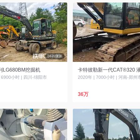
06-22更新
LG680BM挖掘机
| 6900小时 | 四川-绵阳市
2020年 | 7000小时 | 河南-郑州
36万