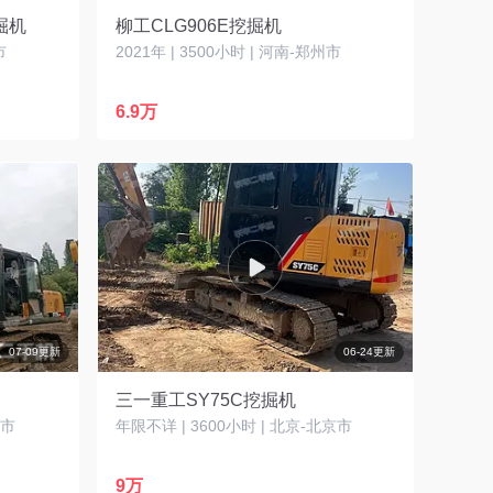
掘机
柳工CLG906E挖掘机
市
2021年 | 3500小时 | 河南-郑州市
6.9万
07-09更新
06-24更新
三一重工SY75C挖掘机
州市
年限不详 | 3600小时 | 北京-北京市
9万