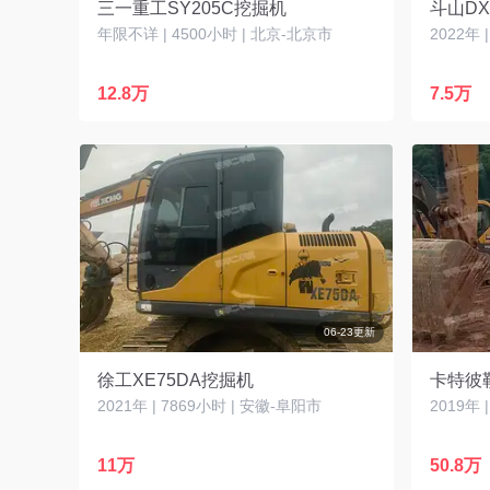
三一重工SY205C挖掘机
斗山DX
年限不详 | 4500小时 | 北京-北京市
2022年 
12.8万
7.5万
06-23更新
徐工XE75DA挖掘机
2021年 | 7869小时 | 安徽-阜阳市
2019年 
11万
50.8万