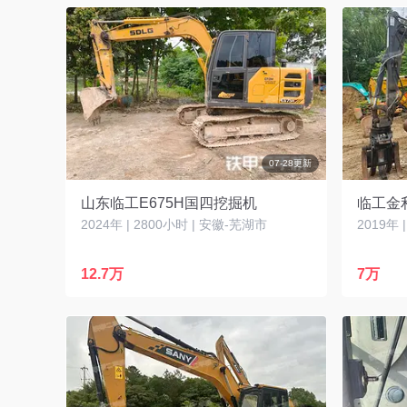
07-28更新
山东临工E675H国四挖掘机
临工金利
2024年 | 2800小时 | 安徽-芜湖市
2019年 
12.7万
7万