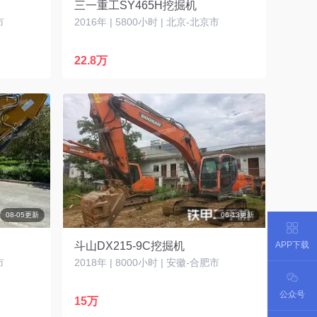
三一重工SY465H挖掘机
市
2016年 | 5800小时 | 北京-北京市
22.8万
08-05更新
06-13更新
APP下载
斗山DX215-9C挖掘机
市
2018年 | 8000小时 | 安徽-合肥市
公众号
15万