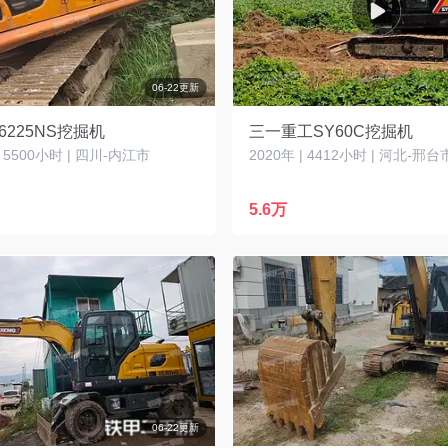
06-22更新
6225NS挖掘机
三一重工SY60C挖掘机
| 5500小时 | 四川-内江市
2020年 | 4412小时 | 河北-邢台
5.6万
06-22更新