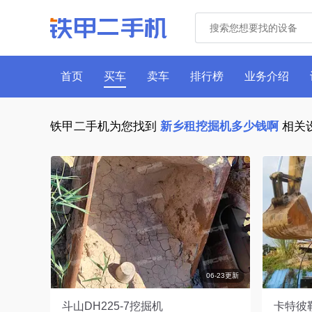
首页
买车
卖车
排行榜
业务介绍
铁甲二手机为您找到
新乡租挖掘机多少钱啊
相关
06-23更新
斗山DH225-7挖掘机
卡特彼勒