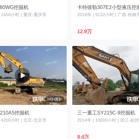
80WG挖掘机
卡特彼勒307E2小型液压挖
| 2458小时 | 重庆-重庆市
2018年 | 9132小时 | 广西-桂林
12.9万
06-13更新
210A5挖掘机
三一重工SY215C-9挖掘机
| 4200小时 | 北京-北京市
2014年 | 10000小时 | 浙江-杭
9.4万