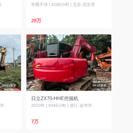
市
年限不详 | 4200小时 | 北京-北京市
28万
06-23更新
06-18更新
日立ZX70-HHE挖掘机
林市
2010年 | 9345小时 | 浙江-金华市
7万