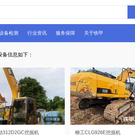
设备检测
行业资讯
服务保障
关于铁甲
设备信息如下：
07-03更新
312D2GC挖掘机
柳工CLG926E挖掘机