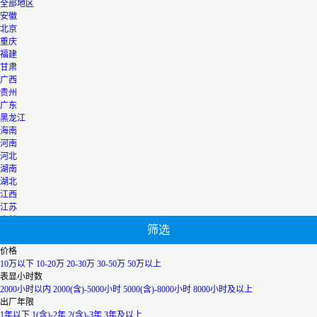
全部地区
安徽
北京
重庆
福建
甘肃
广西
贵州
广东
黑龙江
海南
河南
河北
湖南
湖北
江西
江苏
吉林
筛选
辽宁
宁夏
价格
内蒙古
10万以下
10-20万
20-30万
30-50万
50万以上
青海
表显小时数
上海
2000小时以内
2000(含)-5000小时
5000(含)-8000小时
8000小时及以上
陕西
出厂年限
山西
1年以下
1(含)-2年
2(含)-3年
3年及以上