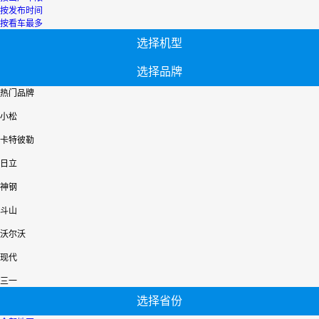
按发布时间
按看车最多
选择机型
选择品牌
热门品牌
小松
卡特彼勒
日立
神钢
斗山
沃尔沃
现代
三一
选择省份