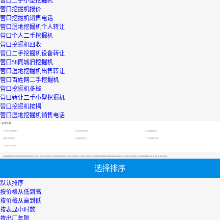
营口二手小型挖掘机
营口挖掘机报价
营口挖掘机销售电话
营口湿地挖掘机个人转让
营口个人二手挖掘机
营口挖掘机回收
营口二手挖掘机设备转让
营口58同城旧挖掘机
营口湿地挖掘机出售转让
营口百姓网二手挖掘机
营口挖掘机多钱
营口转让二手小型挖掘机
营口挖掘机按揭
营口湿地挖掘机销售电话
最优设备
广西二手挖掘机
轮式挖掘机报价
山河智能挖机报价表
履带式挖掘机价格
山河智能挖机报价表
二手压路机报价
小松60挖掘机价格
【营口赶集网旧挖掘机】专区为您汇总有关营口赶集网旧挖掘机有关的二手设备信息，提供营口赶集网旧挖掘机转让,营口赶集网旧挖掘机买卖,市场,包括营口赶集网旧挖掘机报价，热卖品牌，热卖地区等；还可以直接看到为您精心挑选的营口赶集网旧挖掘机相关的机械设备信息，包括其营口赶集网旧挖掘机型号、营口赶集网旧挖掘机参数、机型介绍、品牌介绍、新机价格信息等；
选择排序
默认排序
按价格从低到高
按价格从高到低
按表显小时数
按出厂年限