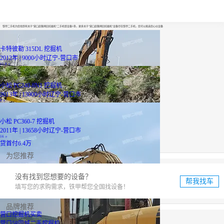
营口赶集网旧挖掘机
铁甲二手机为您找到有关于“营口赶集网旧挖掘机”二手机型设备3条，更多关于“营口赶集网旧挖掘机”设备尽在铁甲二手机，您可以挑选您心仪设备
卡特彼勒 315DL 挖掘机
2012年 | 9000小时
辽宁-营口市
11.8
万
小松 PC240-8N1 挖掘机
2013年 | 13000小时
辽宁-营口市
8
万
小松 PC360-7 挖掘机
2011年 | 13658小时
辽宁-营口市
16
万
贷
首付6.4万
为您推荐
没有找到您想要的设备？
帮我找车
填写您的求购需求，铁甲帮您全国找设备！
品牌推荐
营口挖掘机买卖
营口58同城二手挖掘机