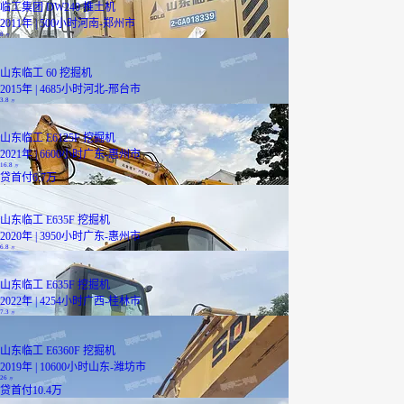
临工集团 DW240 推土机
2011年 | 500小时
河南-郑州市
8
万
山东临工 60 挖掘机
2015年 | 4685小时
河北-邢台市
3.8
万
山东临工 E6125F 挖掘机
2021年 | 6600小时
广东-惠州市
16.8
万
贷
首付6.7万
山东临工 E635F 挖掘机
2020年 | 3950小时
广东-惠州市
6.8
万
山东临工 E635F 挖掘机
2022年 | 4254小时
广西-桂林市
7.3
万
山东临工 E6360F 挖掘机
2019年 | 10600小时
山东-潍坊市
26
万
贷
首付10.4万