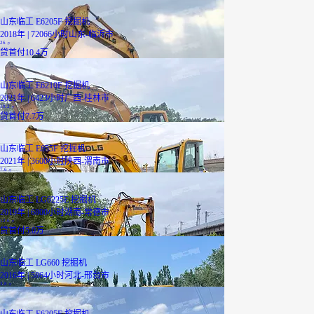
山东临工 E6205F 挖掘机
2018年 | 72066小时
山东-临沂市
26
万
贷
首付10.4万
山东临工 E6210F 挖掘机
2021年 | 6423小时
广西-桂林市
19.2
万
贷
首付7.7万
山东临工 E655F 挖掘机
2021年 | 3600小时
陕西-渭南市
7.6
万
山东临工 LG6225E 挖掘机
2019年 | 6800小时
湖南-常德市
12.6
万
贷
首付5.0万
山东临工 LG660 挖掘机
2016年 | 5864小时
河北-邢台市
3.8
万
山东临工 E6205F 挖掘机