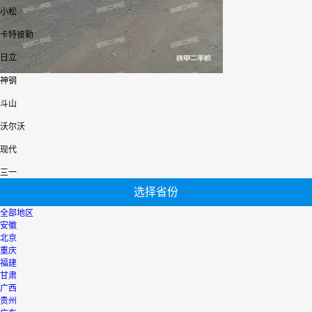
小松
卡特彼勒
日立
神钢
斗山
沃尔沃
现代
三一
选择省份
全部地区
安徽
北京
重庆
福建
甘肃
广西
贵州