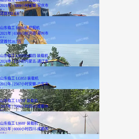
2021年 | 7000小时
安徽-安庆市
21
万
贷
首付8.4万
山东临工 E6360F 挖掘机
2021年 | 6500小时
河南-郑州市
41.8
万
贷
首付16.7万
山东临工 L955HL国四 装载机
2024年 | 12小时
内蒙古-通辽市
29
万
山东临工 LG953 装载机
2012年 | 2567小时
安徽-六安市
3
万
山东临工 L955F 装载机
2017年 | 7600小时
四川-成都市
8.6
万
山东临工 L968F 装载机
2021年 | 6000小时
四川-成都市
13.8
万