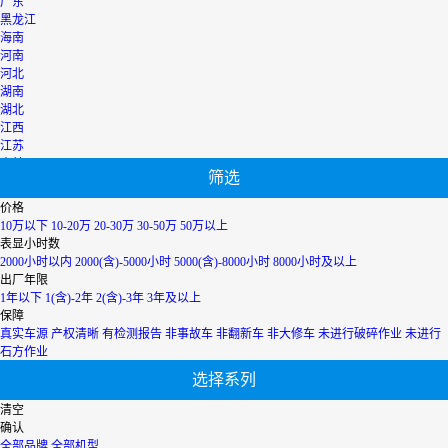
广东
黑龙江
海南
河南
河北
湖南
湖北
江西
江苏
吉林
筛选
辽宁
宁夏
价格
内蒙古
10万以下
10-20万
20-30万
30-50万
50万以上
青海
表显小时数
上海
2000小时以内
2000(含)-5000小时
5000(含)-8000小时
8000小时及以上
陕西
出厂年限
山西
1年以下
1(含)-2年
2(含)-3年
3年及以上
山东
保障
四川
真实车源
产权清晰
有检测报告
非事故车
非翻新车
非大修车
未进行破碎作业
未进行
天津
石方作业
台湾
选择系列
西藏
新疆
清空
香港
确认
云南
全部品牌
全部机型