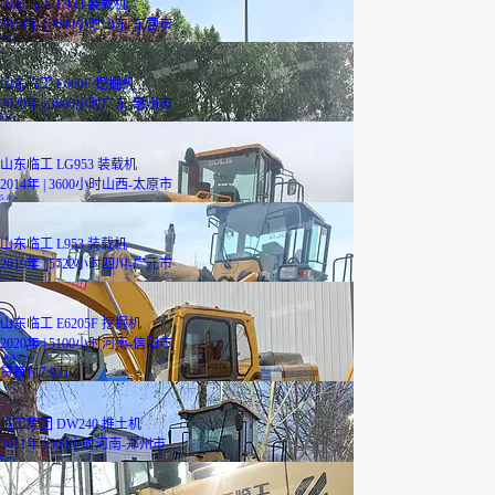
山东临工 L953 装载机
2018年 | 2600小时
山东-东营市
7.6
万
山东临工 E660F 挖掘机
2020年 | 3600小时
广东-惠州市
6.8
万
山东临工 LG953 装载机
2014年 | 3600小时
山西-太原市
5.8
万
山东临工 L953 装载机
2019年 | 5722小时
四川-广元市
11
万
山东临工 E6205F 挖掘机
2020年 | 5100小时
河南-信阳市
19.8
万
贷
首付7.9万
临工集团 DW240 推土机
2011年 | 500小时
河南-郑州市
8
万