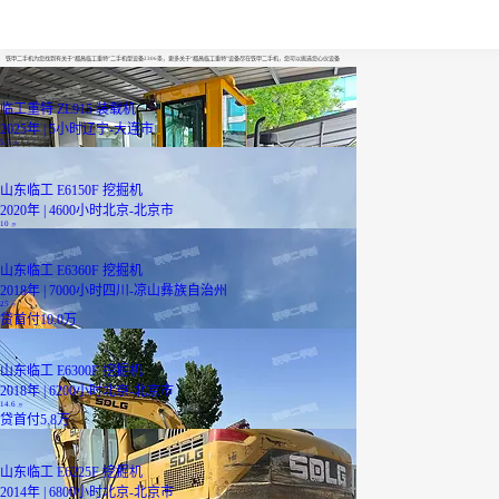
都昌临工重特
铁甲二手机为您找到有关于“都昌临工重特”二手机型设备2306条，更多关于“都昌临工重特”设备尽在铁甲二手机，您可以挑选您心仪设备
临工重特 ZL915 装载机
2025年 | 5小时
辽宁-大连市
5.5
万
山东临工 E6150F 挖掘机
2020年 | 4600小时
北京-北京市
10
万
山东临工 E6360F 挖掘机
2018年 | 7000小时
四川-凉山彝族自治州
25
万
贷
首付10.0万
山东临工 E6300F 挖掘机
2018年 | 6200小时
北京-北京市
14.6
万
贷
首付5.8万
山东临工 E6225F 挖掘机
2014年 | 6800小时
北京-北京市