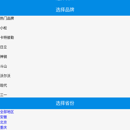
选择品牌
热门品牌
小松
卡特彼勒
日立
神钢
斗山
沃尔沃
现代
三一
选择省份
全部地区
安徽
北京
重庆