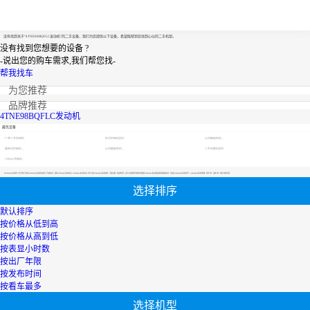
4TNE98BQFLC发动机
没有找到关于“4TNE98BQFLC发动机”的二手设备，我们为您提供以下设备，希望能帮到您找到心仪的二手机型。
没有找到您想要的设备 ?
-
说出您的购车需求,我们帮您找
-
帮我找车
为您推荐
品牌推荐
4TNE98BQFLC发动机
最优设备
广西二手挖掘机
轮式挖掘机报价
山河智能挖机报价表
履带式挖掘机价格
山河智能挖机报价表
二手压路机报价
小松60挖掘机价格
【4TNE98BQFLC发动机】专区为您汇总有关4TNE98BQFLC发动机有关的二手设备信息，提供4TNE98BQFLC发动机转让,4TNE98BQFLC发动机买卖,市场,包括4TNE98BQFLC发动机报价，热卖品牌，热卖地区等；还可以直接看到为您精心挑选的4TNE98BQFLC发动机相关的机械设备信息，包括其4TNE98BQFLC发动机型号、4TNE98BQFLC发动机参数、机型介绍、品牌介绍、新机价格信息等；
选择排序
默认排序
按价格从低到高
按价格从高到低
按表显小时数
按出厂年限
按发布时间
按看车最多
选择机型