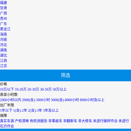
福建
甘肃
广西
贵州
广东
黑龙江
海南
河南
河北
湖南
湖北
江西
江苏
吉林
筛选
辽宁
宁夏
价格
内蒙古
10万以下
10-20万
20-30万
30-50万
50万以上
青海
表显小时数
上海
2000小时以内
2000(含)-5000小时
5000(含)-8000小时
8000小时及以上
陕西
出厂年限
山西
1年以下
1(含)-2年
2(含)-3年
3年及以上
山东
保障
四川
真实车源
产权清晰
有检测报告
非事故车
非翻新车
非大修车
未进行破碎作业
未进行
天津
石方作业
台湾