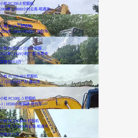
小松 PC200-8 挖掘机
2009年 | 10000小时
云南-昭通市
7
万
小松 PC56-7 挖掘机
2019年 | 6900小时
四川-绵阳市
5.5
万
小松 PC225LC-11M0 挖掘...
2023年 | 1439小时
广东-东莞市
45
万
贷
首付18.0万
小松 PC120-6E0 挖掘机
-1 | 9350小时
广东-佛山市
7.8
万
小松 PC100L-5 挖掘机
-1 | 18500小时
福建-泉州市
6.5
万
小松 PC220-8M0 挖掘机
2017年 | 5750小时
云南-昭通市
17.8
万
贷
首付7.1万