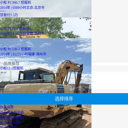
小松 PC360-7 挖掘机
2014年 | 6500小时
北京-北京市
13.8
万
贷
首付5.5万
小松 PC60-8 挖掘机
2013年 | 9144小时
安徽-滁州市
6.3
万
小松 PC130-7 挖掘机
2014年 | 11220小时
福建-漳州市
4.8
万
品牌推荐
小松12-2挖掘机
最优设备
广西二手挖掘机
轮式挖掘机报价
山河智能挖机报价表
履带式挖掘机价格
山河智能挖机报价表
二手压路机报价
小松60挖掘机价格
【小松12-2挖掘机】专区为您汇总有关小松12-2挖掘机有关的二手设备信息，提供小松12-2挖掘机转让,小松12-2挖掘机买卖,市场,包括小松12-2挖掘机报价，热卖品牌，热卖地区等；还可以直接看到为您精心挑选的小松12-2挖掘机相关的机械设备信息，包括其小松12-2挖掘机型号、小松12-2挖掘机参数、机型介绍、品牌介绍、新机价格信息等；
选择排序
默认排序
按价格从低到高
按价格从高到低
按表显小时数