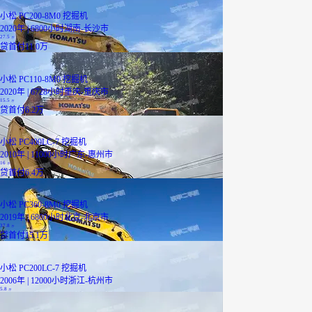
小松 PC200-8M0 挖掘机
2020年 | 6800小时
湖南-长沙市
27.5
万
贷
首付11.0万
小松 PC110-8M0 挖掘机
2020年 | 6728小时
重庆-重庆市
15.5
万
贷
首付6.2万
小松 PC400LC-7 挖掘机
2010年 | 11000小时
广东-惠州市
16
万
贷
首付6.4万
小松 PC360-8M0 挖掘机
2019年 | 6800小时
北京-北京市
37.8
万
贷
首付15.1万
小松 PC200LC-7 挖掘机
2006年 | 12000小时
浙江-杭州市
5.8
万