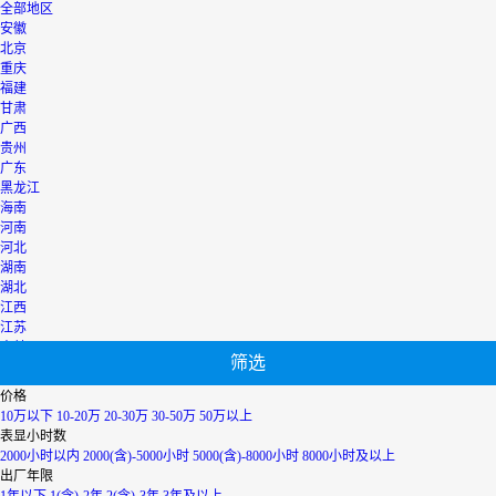
全部地区
安徽
北京
重庆
福建
甘肃
广西
贵州
广东
黑龙江
海南
河南
河北
湖南
湖北
江西
江苏
吉林
筛选
辽宁
宁夏
价格
内蒙古
10万以下
10-20万
20-30万
30-50万
50万以上
青海
表显小时数
上海
2000小时以内
2000(含)-5000小时
5000(含)-8000小时
8000小时及以上
陕西
出厂年限
山西