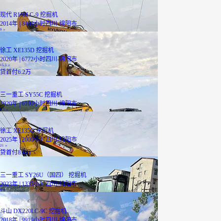
现代 R150LC-9 挖掘机
2014年 | 8400小时
四川-绵阳市
9
万
徐工 XE135D 挖掘机
2020年 | 6772小时
四川-绵阳市
15.5
万
贷
首付6.2万
三一重工 SY55C 挖掘机
2020年 | 6100小时
四川-绵阳市
6.5
万
徐工 XE135G 挖掘机
2025年 | 2000小时
四川-绵阳市
21
万
贷
首付8.4万
三一重工 SY26U（国四） 挖掘机
2023年 | 1335小时
四川-绵阳市
9
万
斗山 DX220LC-9C 挖掘机
2018年 | 9919小时
四川-绵阳市