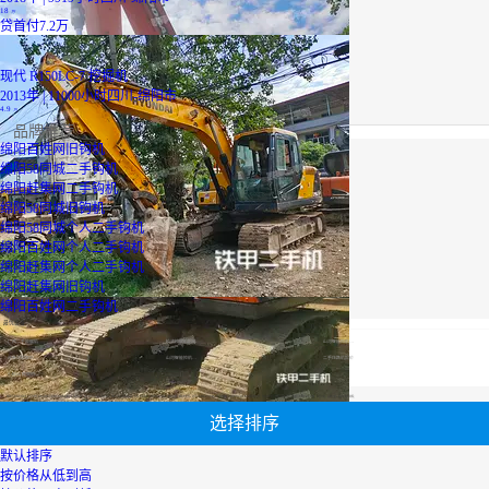
18
万
贷
首付7.2万
现代 R150LC-7 挖掘机
2013年 | 11000小时
四川-绵阳市
4.9
万
品牌推荐
绵阳百姓网旧钩机
绵阳58同城二手钩机
绵阳赶集网二手钩机
绵阳58同城旧钩机
绵阳58同城个人二手钩机
绵阳百姓网个人二手钩机
绵阳赶集网个人二手钩机
绵阳赶集网旧钩机
绵阳百姓网二手钩机
最优设备
广西二手挖掘机
轮式挖掘机报价
山河智能挖机报价表
履带式挖掘机价格
山河智能挖机报价表
二手压路机报价
小松60挖掘机价格
【绵阳百姓网旧钩机】专区为您汇总有关绵阳百姓网旧钩机有关的二手设备信息，提供绵阳百姓网旧钩机转让,绵阳百姓网旧钩机买卖,市场,包括绵阳百姓网旧钩机报价，热卖品牌，热卖地区等；还可以直接看到为您精心挑选的绵阳百姓网旧钩机相关的机械设备信息，包括其绵阳百姓网旧钩机型号、绵阳百姓网旧钩机参数、机型介绍、品牌介绍、新机价格信息等；
选择排序
默认排序
按价格从低到高