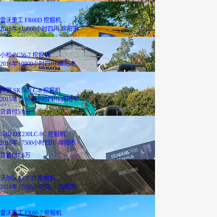
雷沃重工 FR60D 挖掘机
2018年 | 10000小时
四川-绵阳市
3.6
万
小松 PC56-7 挖掘机
2016年 | 9800小时
四川-绵阳市
4
万
神钢 SK140LC-8 挖掘机
2015年 | 10640小时
四川-绵阳市
12.6
万
贷
首付5.0万
斗山 DX230LC-9C 挖掘机
2018年 | 7500小时
四川-绵阳市
19
万
贷
首付7.6万
沃尔沃 EC55D 挖掘机
2018年 | 7000小时
四川-绵阳市
6.2
万
雷沃重工 FR60-7 挖掘机