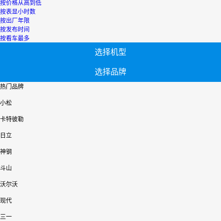
按价格从高到低
按表显小时数
按出厂年限
按发布时间
按看车最多
选择机型
选择品牌
热门品牌
小松
卡特彼勒
日立
神钢
斗山
沃尔沃
现代
三一