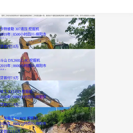
绵阳百姓网旧钩机
铁甲二手机为您找到有关于“绵阳百姓网旧钩机”二手机型设备81条，更多关于“绵阳百姓网旧钩机”设备尽在铁甲二手机，您可以挑选您心仪设备
卡特彼勒 307液压 挖掘机
2019年 | 8500小时
四川-绵阳市
12.5
万
贷
首付5.0万
斗山 DX260LC-9C 挖掘机
2019年 | 8600小时
四川-绵阳市
19.8
万
贷
首付7.9万
徐工 XE135D 挖掘机
2020年 | 9800小时
四川-绵阳市
14.8
万
贷
首付5.9万
山东临工 E6360F 挖掘机
2020年 | 8100小时
四川-绵阳市
34
万
贷
首付13.6万