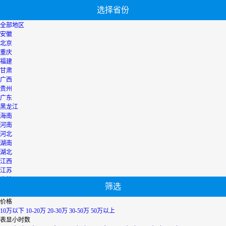
选择省份
全部地区
安徽
北京
重庆
福建
甘肃
广西
贵州
广东
黑龙江
海南
河南
河北
湖南
湖北
江西
江苏
吉林
筛选
辽宁
宁夏
价格
内蒙古
10万以下
10-20万
20-30万
30-50万
50万以上
青海
表显小时数
上海