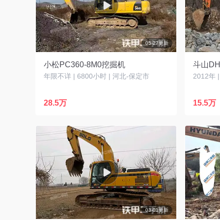
05-27更新
小松PC360-8M0挖掘机
斗山DH
年限不详 | 6800小时 | 河北-保定市
2012年 
28.5万
15.5万
03-01更新