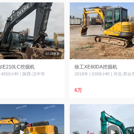
02-28更新
E210LC挖掘机
徐工XE60DA挖掘机
| 4550小时 | 陕西-汉中市
2018年 | 6358小时 | 河北-邢台
6万