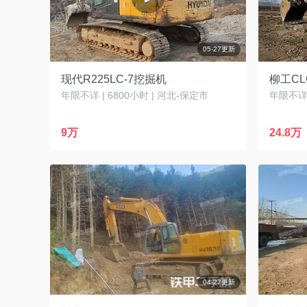
05-27更新
现代R225LC-7挖掘机
柳工CL
年限不详 | 6800小时 | 河北-保定市
年限不详 
9万
24.8万
04-27更新