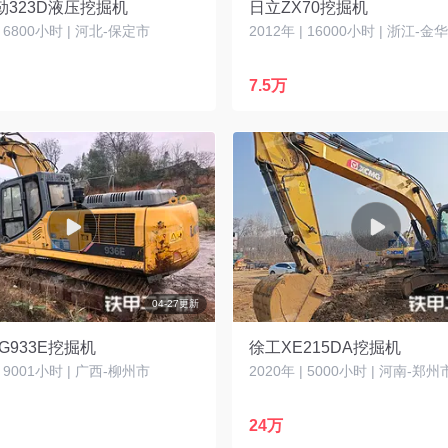
勒323D液压挖掘机
日立ZX70挖掘机
| 6800小时 | 河北-保定市
2012年 | 16000小时 | 浙江-金
7.5万
04-27更新
G933E挖掘机
徐工XE215DA挖掘机
| 9001小时 | 广西-柳州市
2020年 | 5000小时 | 河南-郑州
24万