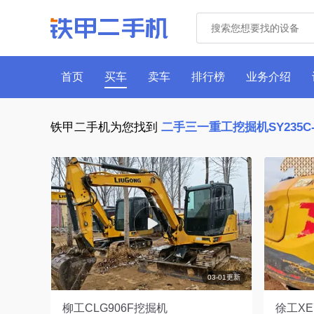
首页
买车
卖车
排行榜
业务介绍
铁甲二手机为您找到
二手三一重工挖掘机SY235C
03-01更新
柳工CLG906F挖掘机
徐工XE