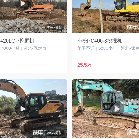
05-27更新
420LC-7挖掘机
小松PC400-8挖掘机
| 7000小时 | 河北-保定市
年限不详 | 6800小时 | 河北-保
25.5万
06-05更新