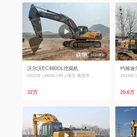
04-10更新
沃尔沃EC480DL挖掘机
约翰迪尔
2020年 | 8000小时 | 湖北-黄冈市
2018年 
32万
20.6万