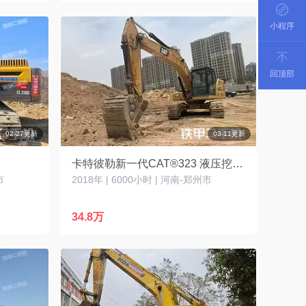
小程序
回顶部
02-27更新
03-11更新
卡特彼勒新一代CAT®323 液压挖掘机
市
2018年 | 6000小时 | 河南-郑州市
34.8万