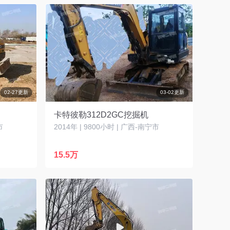
02-27更新
03-02更新
卡特彼勒312D2GC挖掘机
市
2014年 | 9800小时 | 广西-南宁市
15.5万