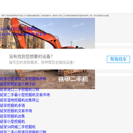
延安二手小型液压挖掘机包邮
铁甲二手机为您找到有关于“延安二手小型液压挖掘机包邮”二手机型设备1条，更多关于“延安二手小型液压挖掘机包邮”设备尽在铁甲二手机，您可以挑选您心仪设备
斗川 DC225LC-9 挖掘机
2022年 | 2600小时
陕西-延安市
18
万
为您推荐
没有找到您想要的设备？
帮我找车
填写您的求购需求，铁甲帮您全国找设备！
品牌推荐
延安小型液压二手挖掘机市场
延安挖掘机哪个牌子好
延安进口二手挖掘机订制
延安二手最小型挖掘机交易市场
延安湿地挖掘机出售转让
延安挖掘机多钱
延安挖掘机交易市场
延安挖掘机出售
延安小型挖掘机
延安58同城二手挖掘机
延安二手小型液压挖掘机订制