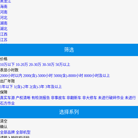
黑龙江
海南
河南
河北
湖南
湖北
江西
江苏
吉林
筛选
辽宁
宁夏
价格
内蒙古
10万以下
10-20万
20-30万
30-50万
50万以上
青海
表显小时数
上海
2000小时以内
2000(含)-5000小时
5000(含)-8000小时
8000小时及以上
陕西
出厂年限
山西
1年以下
1(含)-2年
2(含)-3年
3年及以上
山东
保障
四川
真实车源
产权清晰
有检测报告
非事故车
非翻新车
非大修车
未进行破碎作业
未进行
天津
石方作业
台湾
选择系列
西藏
新疆
清空
香港
确认
云南
全部品牌
全部机型
浙江