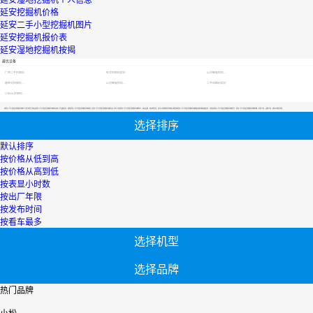
延安湿地挖掘机个人信息
延安挖掘机价格
延安二手小型挖掘机图片
延安挖掘机报价表
延安湿地挖掘机按揭
最优设备
广西二手挖掘机
轮式挖掘机报价
山河智能挖机报价表
履带式挖掘机价格
山河智能挖机报价表
二手压路机报价
小松60挖掘机价格
【延安二手小型液压挖掘机包邮】专区为您汇总有关延安二手小型液压挖掘机包邮有关的二手设备信息，提供延安二手小型液压挖掘机包邮转让,延安二手小型液压挖掘机包邮买卖,市场,包括延安二手小型液压挖掘机包邮报价，热卖品牌，热卖地区等；还可以直接看到为您精心挑选的延安二手小型液压挖掘机包邮相关的机械设备信息，包括其延安二手小型液压挖掘机包邮型号、延安二手小型液压挖掘机包邮参数、机型介绍、品牌介绍、新机价格信息等；
选择排序
默认排序
按价格从低到高
按价格从高到低
按表显小时数
按出厂年限
按发布时间
按看车最多
选择机型
选择品牌
热门品牌