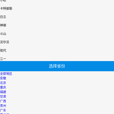
小松
卡特彼勒
日立
神钢
斗山
沃尔沃
现代
三一
选择省份
全部地区
安徽
北京
重庆
福建
甘肃
广西
贵州
广东