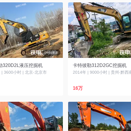
06-03更新
320D2L液压挖掘机
卡特彼勒312D2GC挖掘机
| 3600小时 | 北京-北京市
16万