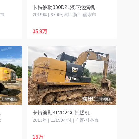
卡特彼勒330D2L液压挖掘机
庆市
2019年 | 8700小时 | 浙江-丽水市
35.9万
07-25更新
06-04更新
机
卡特彼勒312D2GC挖掘机
市
2013年 | 12199小时 | 广西-桂林市
15万