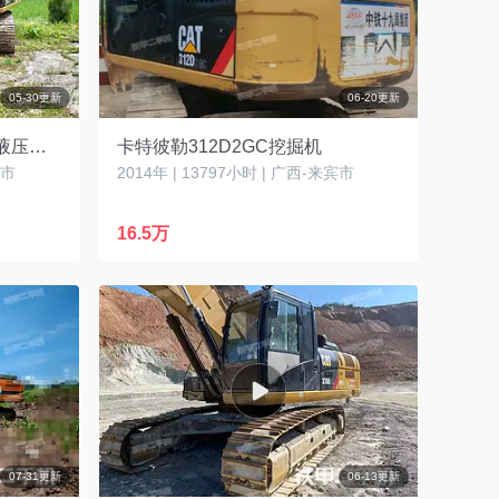
05-30更新
06-20更新
卡特彼勒313D2 L（2017）液压挖掘机
卡特彼勒312D2GC挖掘机
庆市
2014年 | 13797小时 | 广西-来宾市
16.5万
07-31更新
06-13更新