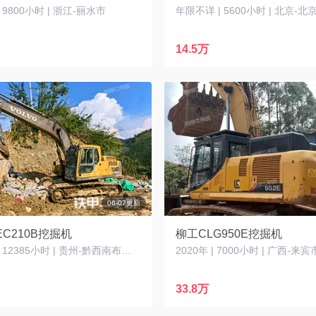
| 9800小时 | 浙江-丽水市
年限不详 | 5600小时 | 北京-北
14.5万
06-07更新
C210B挖掘机
柳工CLG950E挖掘机
2014年 | 12385小时 | 贵州-黔西南布依族苗族自治州
2020年 | 7000小时 | 广西-来宾
33.8万