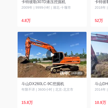
卡特彼勒307D液压挖掘机
卡特彼勒
2009年 | 9999小时 | 湖北-十堰市
2018年 
4.8万
52万
06-01更新
斗山DX260LC-9C挖掘机
斗山DH
年限不详 | 3600小时 | 北京-北京市
2014年 
15.8万
10.9万