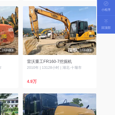
小程序
回顶部
05-29更新
07-24更新
雷沃重工FR160-7挖掘机
市
2010年 | 13128小时 | 湖北-十堰市
4.9万