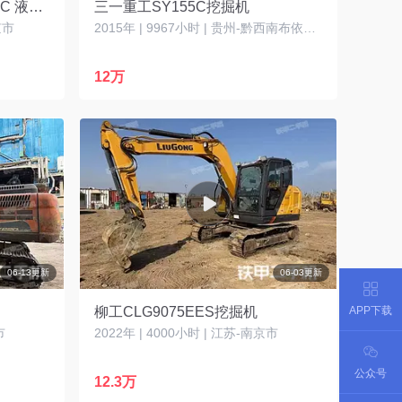
卡特彼勒新一代CAT®313 GC 液压挖掘机
三一重工SY155C挖掘机
京市
2015年 | 9967小时 | 贵州-黔西南布依族苗族自治州
12万
06-13更新
06-03更新
APP下载
柳工CLG9075EES挖掘机
市
2022年 | 4000小时 | 江苏-南京市
公众号
12.3万