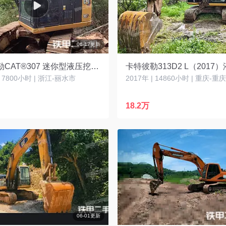
06-17更新
卡特彼勒CAT®307 迷你型液压挖掘机
| 7800小时 | 浙江-丽水市
2017年 | 14860小时 | 重庆-重
18.2万
06-01更新