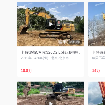
06-11更新
卡特彼勒CAT®326D2 L 液压挖掘机
卡特彼勒
2019年 | 4200小时 | 北京-北京市
年限不详 
18.8万
14万