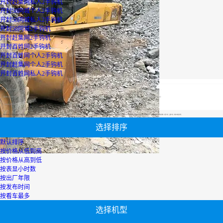
开封赶集网私人2手钩机
开封58同城个人2手钩机
开封58同城私人2手钩机
开封58同城2手钩机
开封赶集网2手钩机
开封百姓网2手钩机
开封百姓网个人2手钩机
开封赶集网个人2手钩机
开封百姓网私人2手钩机
最优设备
广西二手挖掘机
轮式挖掘机报价
山河智能挖机报价表
履带式挖掘机价格
山河智能挖机报价表
二手压路机报价
小松60挖掘机价格
【开封百姓网私人2手钩机】专区为您汇总有关开封百姓网私人2手钩机有关的二手设备信息，提供开封百姓网私人2手钩机转让,开封百姓网私人2手钩机买卖,市场,包括开封百姓网私人2手钩机报价，热卖品牌，热卖地区等；还可以直接看到为您精心挑选的开封百姓网私人2手钩机相关的机械设备信息，包括其开封百姓网私人2手钩机型号、开封百姓网私人2手钩机参数、机型介绍、品牌介绍、新机价格信息等；
选择排序
默认排序
按价格从低到高
按价格从高到低
按表显小时数
按出厂年限
按发布时间
按看车最多
选择机型