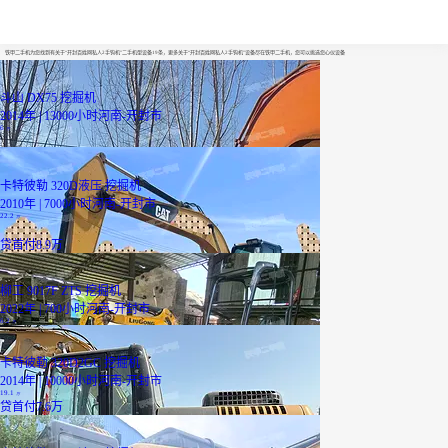
开封百姓网私人2手钩机
铁甲二手机为您找到有关于“开封百姓网私人2手钩机”二手机型设备19条，更多关于“开封百姓网私人2手钩机”设备尽在铁甲二手机，您可以挑选您心仪设备
斗山 DX75 挖掘机
2014年 | 13000小时
河南-开封市
6
万
卡特彼勒 320D液压 挖掘机
2010年 | 7000小时
河南-开封市
22.2
万
贷
首付8.9万
柳工 9017F ZTS 挖掘机
2022年 | 700小时
河南-开封市
6.2
万
卡特彼勒 320D2GC 挖掘机
2014年 | 10000小时
河南-开封市
19.1
万
贷
首付7.6万