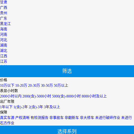
甘肃
广西
贵州
广东
黑龙江
海南
河南
河北
湖南
湖北
江西
江苏
吉林
筛选
辽宁
宁夏
价格
内蒙古
10万以下
10-20万
20-30万
30-50万
50万以上
青海
表显小时数
上海
2000小时以内
2000(含)-5000小时
5000(含)-8000小时
8000小时及以上
陕西
出厂年限
山西
1年以下
1(含)-2年
2(含)-3年
3年及以上
山东
保障
四川
真实车源
产权清晰
有检测报告
非事故车
非翻新车
非大修车
未进行破碎作业
未进行
天津
石方作业
台湾
选择系列
西藏