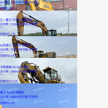
2024年 | 1350小时
河南-开封市
15.6
万
贷
首付6.2万
三一重工 SY205C 挖掘机
2019年 | 7200小时
河南-开封市
18
万
贷
首付7.2万
山东临工 E6210F 挖掘机
2018年 | 7850小时
河南-开封市
16.9
万
贷
首付6.8万
卡特彼勒 6015B 挖掘机
2014年 | 3000小时
河南-开封市
515
万
贷
首付315.0万
徐工 XE260 挖掘机
2011年 | 8000小时
河南-开封市
15
万
贷
首付6.0万