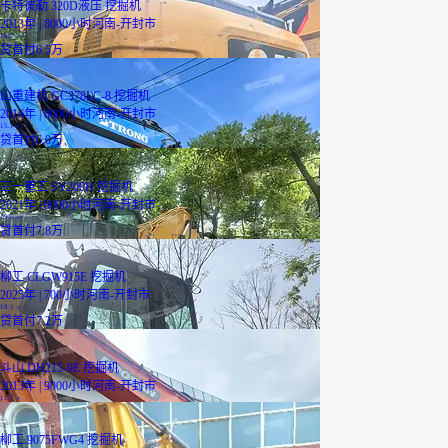
卡特彼勒 320D液压 挖掘机
2013年 | 8000小时
河南-开封市
16.2
万
贷
首付6.5万
山重建机 GC378LC-8 挖掘机
2016年 | 8000小时
河南-开封市
15.1
万
贷
首付6.0万
三一重工 SY200H 挖掘机
2021年 | 8000小时
河南-开封市
19.5
万
贷
首付7.8万
柳工 CLGW915E 挖掘机
2025年 | 700小时
河南-开封市
18.1
万
贷
首付7.2万
斗山 DH215-9E 挖掘机
2013年 | 9000小时
河南-开封市
11.7
万
柳工 9075FWG4 挖掘机