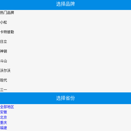
选择品牌
热门品牌
小松
卡特彼勒
日立
神钢
斗山
沃尔沃
现代
三一
选择省份
全部地区
安徽
北京
重庆
福建