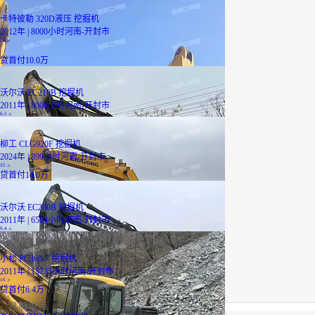
卡特彼勒 320D液压 挖掘机
2012年 | 8000小时
河南-开封市
25
万
贷
首付10.0万
沃尔沃 EC210B 挖掘机
2011年 | 8000小时
河南-开封市
6.1
万
柳工 CLG920F 挖掘机
2024年 | 899小时
河南-开封市
35
万
贷
首付14.0万
沃尔沃 EC200B 挖掘机
2011年 | 6504小时
河南-开封市
9.4
万
小松 PC360-7 挖掘机
2011年 | 15733小时
河南-开封市
16
万
贷
首付6.4万
品牌推荐