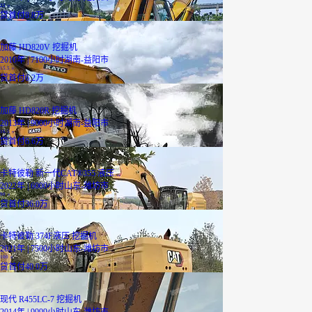
22
万
贷
首付8.8万
加藤 HD820V 挖掘机
2010年 | 7100小时
湖南-益阳市
15.5
万
贷
首付6.2万
加藤 HD820R 挖掘机
2013年 | 9000小时
湖南-益阳市
16.5
万
贷
首付6.6万
卡特彼勒 新一代CAT®355 液压...
2022年 | 6000小时
山东-潍坊市
90
万
贷
首付36.0万
卡特彼勒 374F液压 挖掘机
2021年 | 7500小时
山东-潍坊市
100
万
贷
首付40.0万
现代 R455LC-7 挖掘机
2014年 | 9999小时
山东-潍坊市