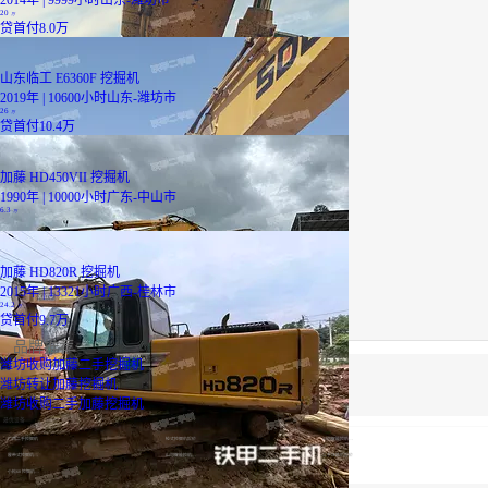
20
万
贷
首付8.0万
山东临工 E6360F 挖掘机
2019年 | 10600小时
山东-潍坊市
26
万
贷
首付10.4万
加藤 HD450VII 挖掘机
1990年 | 10000小时
广东-中山市
6.3
万
加藤 HD820R 挖掘机
2015年 | 13321小时
广西-桂林市
24.2
万
贷
首付9.7万
品牌推荐
潍坊收购加藤二手挖掘机
潍坊转让加藤挖掘机
潍坊收购二手加藤挖掘机
最优设备
广西二手挖掘机
轮式挖掘机报价
山河智能挖机报价表
履带式挖掘机价格
山河智能挖机报价表
二手压路机报价
小松60挖掘机价格