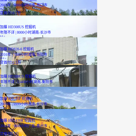
2018年 | 9000小时
河南-周口市
26.7
万
贷
首付10.7万
加藤 HD308US 挖掘机
年限不详 | 8000小时
湖南-长沙市
6.8
万
加藤 HD820-6 挖掘机
2016年 | 7000小时
湖南-岳阳市
28.8
万
贷
首付11.5万
加藤 HD308US 挖掘机
年限不详 | 13400小时
湖南-衡阳市
5.3
万
加藤 820-3SP 挖掘机
2009年 | 9999小时
湖南-长沙市
10.8
万
加藤 HD1430R 挖掘机
2012年 | 9800小时
广东-惠州市
13.8
万
贷
首付5.5万