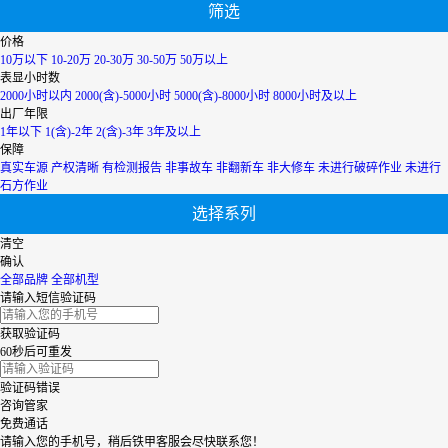
筛选
辽宁
宁夏
价格
内蒙古
10万以下
10-20万
20-30万
30-50万
50万以上
青海
表显小时数
上海
2000小时以内
2000(含)-5000小时
5000(含)-8000小时
8000小时及以上
陕西
出厂年限
山西
1年以下
1(含)-2年
2(含)-3年
3年及以上
山东
保障
四川
真实车源
产权清晰
有检测报告
非事故车
非翻新车
非大修车
未进行破碎作业
未进行
天津
石方作业
台湾
选择系列
西藏
新疆
清空
香港
确认
云南
全部品牌
全部机型
浙江
请输入短信验证码
获取验证码
60秒后可重发
验证码错误
咨询管家
免费通话
请输入您的手机号，稍后铁甲客服会尽快联系您！