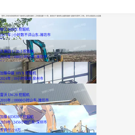
潍坊转让加藤挖掘机
铁甲二手机为您找到有关于“潍坊转让加藤挖掘机”二手机型设备7262条，更多关于“潍坊转让加藤挖掘机”设备尽在铁甲二手机，您可以挑选您心仪设备
柳工 906FE 挖掘机
2017年 | 小时数不详
山东-潍坊市
3.8
万
久保田 U-20-5 挖掘机
2020年 | 1980小时
山东-潍坊市
11
万
加藤中骏 18VX 挖掘机
2024年 | 10小时
福建-泉州市
12
万
雷沃 LW-20 挖掘机
2010年 | 10000小时
山东-潍坊市
5.5
万
加藤 HD820-7 挖掘机
2019年 | 2456小时
广东-深圳市
55
万
贷
首付22.0万