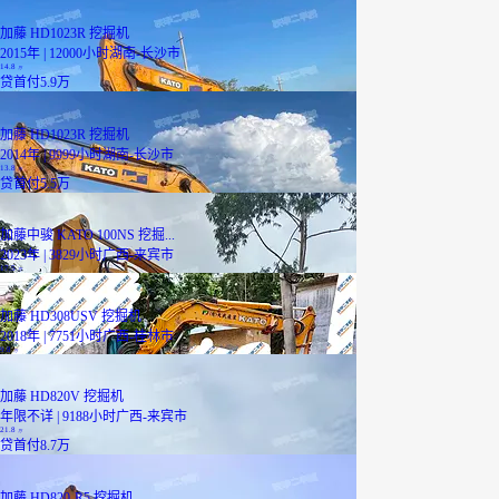
加藤 HD1023R 挖掘机
2015年 | 12000小时
湖南-长沙市
14.8
万
贷
首付5.9万
加藤 HD1023R 挖掘机
2014年 | 9999小时
湖南-长沙市
13.8
万
贷
首付5.5万
加藤中骏 KATO 100NS 挖掘...
2023年 | 3829小时
广西-来宾市
17.5
万
加藤 HD308USV 挖掘机
2018年 | 7751小时
广西-桂林市
9.8
万
加藤 HD820V 挖掘机
年限不详 | 9188小时
广西-来宾市
21.8
万
贷
首付8.7万
加藤 HD820-R5 挖掘机