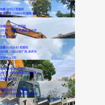
加藤 HD512 挖掘机
年限不详 | 12000小时
湖南-长沙市
8.8
万
加藤 HD820V 挖掘机
2011年 | 7200小时
湖南-长沙市
15.5
万
贷
首付6.2万
加藤 HD820-R5 挖掘机
2019年 | 7543小时
广西-来宾市
27.8
万
贷
首付11.1万
加藤 HD820R 挖掘机
2015年 | 8000小时
湖南-益阳市
22.5
万
贷
首付9.0万
加藤 HD820-Ⅱ 挖掘机
2003年 | 10000小时
河南-郑州市
9
万