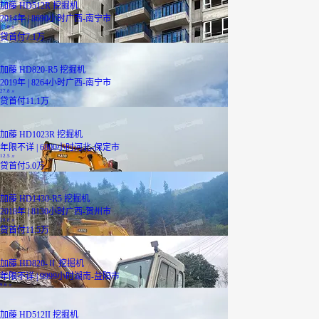
加藤 HD512R 挖掘机
2014年 | 8690小时
广西-南宁市
17.8
万
贷
首付7.1万
加藤 HD820-R5 挖掘机
2019年 | 8264小时
广西-南宁市
27.8
万
贷
首付11.1万
加藤 HD1023R 挖掘机
年限不详 | 6800小时
河北-保定市
12.5
万
贷
首付5.0万
加藤 HD1430-R5 挖掘机
2018年 | 8130小时
广西-贺州市
28.8
万
贷
首付11.5万
加藤 HD820-Ⅱ 挖掘机
年限不详 | 9999小时
湖南-益阳市
9.6
万
加藤 HD512II 挖掘机