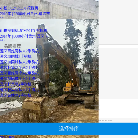
小松 PC240LC-8 挖掘机
2010年 | 22000小时
贵州-遵义市
8
万
山推挖掘机 JCM921D 挖掘机
2014年 | 8000小时
贵州-遵义市
8.8
万
品牌推荐
遵义百姓网私人2手钩机
遵义58同城2手钩机
遵义58同城私人2手钩机
遵义赶集网个人2手钩机
遵义百姓网个人2手钩机
遵义58同城个人2手钩机
遵义赶集网2手钩机
遵义赶集网私人2手钩机
遵义百姓网2手钩机
最优设备
广西二手挖掘机
轮式挖掘机报价
山河智能挖机报价表
履带式挖掘机价格
山河智能挖机报价表
二手压路机报价
小松60挖掘机价格
【遵义58同城个人2手钩机】专区为您汇总有关遵义58同城个人2手钩机有关的二手设备信息，提供遵义58同城个人2手钩机转让,遵义58同城个人2手钩机买卖,市场,包括遵义58同城个人2手钩机报价，热卖品牌，热卖地区等；还可以直接看到为您精心挑选的遵义58同城个人2手钩机相关的机械设备信息，包括其遵义58同城个人2手钩机型号、遵义58同城个人2手钩机参数、机型介绍、品牌介绍、新机价格信息等；
选择排序