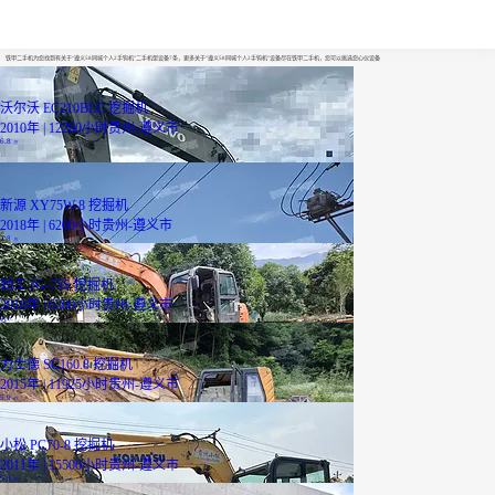
遵义58同城个人2手钩机
铁甲二手机为您找到有关于“遵义58同城个人2手钩机”二手机型设备7条，更多关于“遵义58同城个人2手钩机”设备尽在铁甲二手机，您可以挑选您心仪设备
沃尔沃 EC210BLC 挖掘机
2010年 | 12260小时
贵州-遵义市
6.8
万
新源 XY75W-8 挖掘机
2018年 | 6200小时
贵州-遵义市
3.8
万
劲工 JG-75S 挖掘机
2018年 | 6300小时
贵州-遵义市
4
万
力士德 SC160.8 挖掘机
2015年 | 11925小时
贵州-遵义市
5.9
万
小松 PC70-8 挖掘机
2011年 | 15500小时
贵州-遵义市
5.8
万