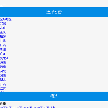
三一
选择省份
全部地区
安徽
北京
重庆
福建
甘肃
广西
贵州
广东
黑龙江
海南
河南
河北
湖南
湖北
江西
江苏
吉林
筛选
辽宁
宁夏
价格
内蒙古