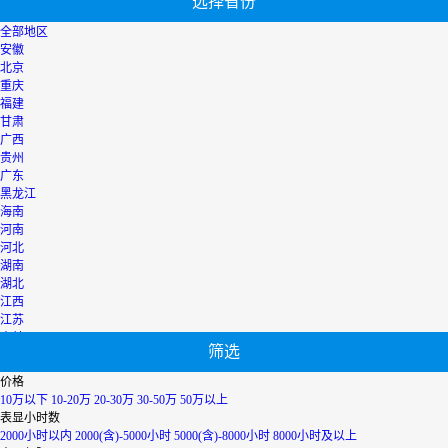
选择省份
全部地区
安徽
北京
重庆
福建
甘肃
广西
贵州
广东
黑龙江
海南
河南
河北
湖南
湖北
江西
江苏
吉林
筛选
辽宁
宁夏
价格
内蒙古
10万以下
10-20万
20-30万
30-50万
50万以上
青海
表显小时数
上海
2000小时以内
2000(含)-5000小时
5000(含)-8000小时
8000小时及以上
陕西