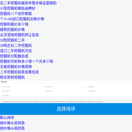
买二手挖掘机被改年限合格证是假的
小型挖掘机哪些品牌好
挖掘机八个动作图案
个人100进口挖掘机出售价格
挖掘机报价多少钱
建筑挖掘机价格
云浮湿地挖掘机转让信息
18型挖掘机二手
18吨左右二手挖掘机
进口二手挖掘机可信
挖掘机分配器总成
挖掘机司机有多少钱一个月多少钱
无尾挖掘机价格视频
二手挖掘机拍卖出售信息
购买债权挖掘机
最优设备
广西二手挖掘机
轮式挖掘机报价
山河智能挖机报价表
履带式挖掘机价格
山河智能挖机报价表
二手压路机报价
小松60挖掘机价格
【2018年2月挖掘机销量】专区为您汇总有关2018年2月挖掘机销量有关的二手设备信息，提供2018年2月挖掘机销量转让,2018年2月挖掘机销量买卖,市场,包括2018年2月挖掘机销量报价，热卖品牌，热卖地区等；还可以直接看到为您精心挑选的2018年2月挖掘机销量相关的机械设备信息，包括其2018年2月挖掘机销量型号、2018年2月挖掘机销量参数、机型介绍、品牌介绍、新机价格信息等；
选择排序
默认排序
按价格从低到高
按价格从高到低