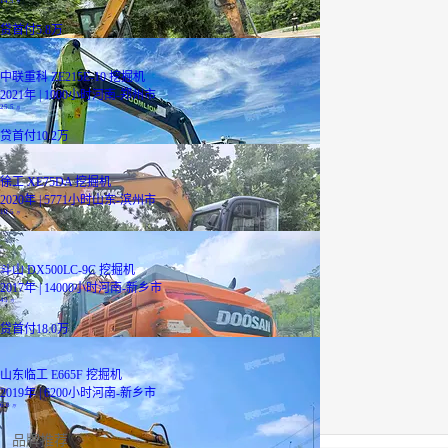
14.5
万
贷
首付5.8万
中联重科 ZE215E-10 挖掘机
2021年 | 1000小时
河南-郑州市
25.5
万
贷
首付10.2万
徐工 XE75DA 挖掘机
2020年 | 5771小时
山东-滨州市
10.5
万
斗山 DX500LC-9C 挖掘机
2017年 | 14000小时
河南-新乡市
45
万
贷
首付18.0万
山东临工 E665F 挖掘机
2019年 | 6200小时
河南-新乡市
6.6
万
品牌推荐