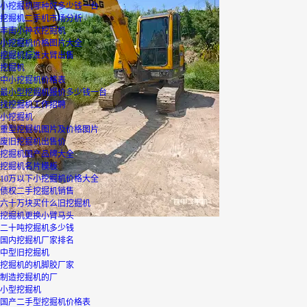
小挖掘机哪种好多少钱一台
挖掘机二手机市场分析
丰南小神农挖掘机
小挖掘机价格图片大全
挖掘机标准大臂出售
挖掘机
中小挖掘机价格表
最小型挖掘机报价多少钱一台
找挖掘机工作招聘
小挖掘机
重型挖掘机图片及价格图片
废旧挖掘机出售价
挖掘机国产品牌大全
挖掘机名片模板
10万以下小挖掘机价格大全
债权二手挖掘机销售
六十万块买什么旧挖掘机
挖掘机更换小臂马头
二十吨挖掘机多少钱
国内挖掘机厂家排名
中型旧挖掘机
挖掘机的机脚胶厂家
制造挖掘机的厂
小型挖掘机
国产二手型挖掘机价格表