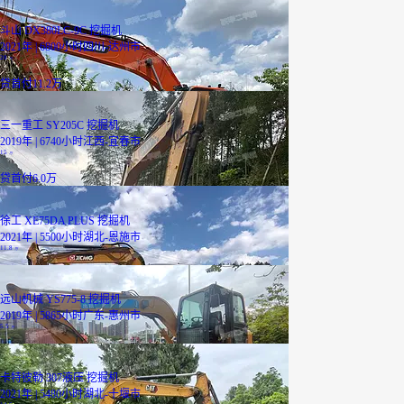
斗山 DX380LC-9C 挖掘机
2021年 | 6800小时
四川-达州市
28
万
贷
首付11.2万
三一重工 SY205C 挖掘机
2019年 | 6740小时
江西-宜春市
15
万
贷
首付6.0万
徐工 XE75DA PLUS 挖掘机
2021年 | 5500小时
湖北-恩施市
11.8
万
远山机械 YS775-8 挖掘机
2019年 | 5865小时
广东-惠州市
5.5
万
卡特彼勒 307液压 挖掘机
2021年 | 5480小时
湖北-十堰市