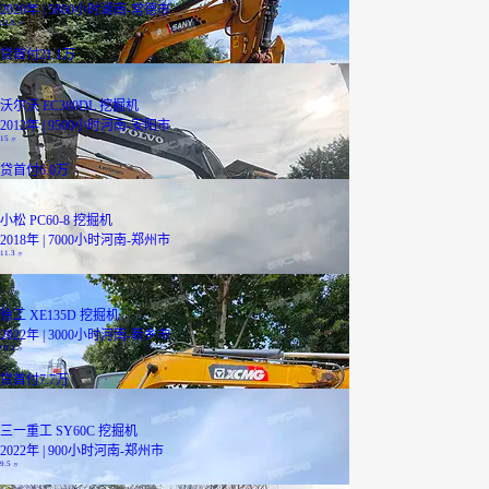
2020年 | 5800小时
湖南-常德市
52.8
万
贷
首付21.1万
沃尔沃 EC380DL 挖掘机
2012年 | 9500小时
河南-安阳市
15
万
贷
首付6.0万
小松 PC60-8 挖掘机
2018年 | 7000小时
河南-郑州市
11.3
万
徐工 XE135D 挖掘机
2022年 | 3000小时
河南-新乡市
19.2
万
贷
首付7.7万
三一重工 SY60C 挖掘机
2022年 | 900小时
河南-郑州市
9.5
万