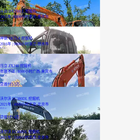
斗山 DX150LC 挖掘机
2015年 | 9800小时
重庆-重庆市
11.8
万
神钢 SK75-8 挖掘机
2016年 | 9800小时
浙江-丽水市
6.7
万
日立 ZX240 挖掘机
年限不详 | 8000小时
广西-来宾市
13.8
万
贷
首付5.5万
沃尔沃 EC380DL 挖掘机
2021年 | 4000小时
北京-北京市
23.5
万
贷
首付9.4万
沃尔沃 EC480DL 挖掘机
2021年 | 5500小时
北京-北京市