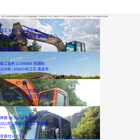
2018年2月挖掘机销量
铁甲二手机为您找到有关于“2018年2月挖掘机销量”二手机型设备7304条，更多关于“2018年2月挖掘机销量”设备尽在铁甲二手机，您可以挑选您心仪设备
徐工 XE150WD 挖掘机
2020年 | 8532小时
重庆-重庆市
29
万
贷
首付11.6万
临工金利 LG690BM 挖掘机
2020年 | 8500小时
江苏-南京市
6.5
万
斗山 DH150LC-7 挖掘机
2012年 | 9800小时
浙江-丽水市
5.9
万
神钢 SK200-10 挖掘机
2022年 | 6400小时
浙江-丽水市
36.8
万
贷
首付14.7万