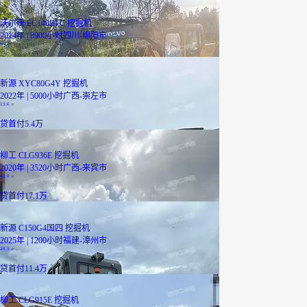
沃尔沃 EC140BLC 挖掘机
2014年 | 8900小时
四川-绵阳市
9.2
万
新源 XYC80G4Y 挖掘机
2022年 | 5000小时
广西-崇左市
13.6
万
贷
首付5.4万
柳工 CLG936E 挖掘机
2020年 | 3520小时
广西-来宾市
42.8
万
贷
首付17.1万
新源 C150G4国四 挖掘机
2025年 | 1200小时
福建-漳州市
28.5
万
贷
首付11.4万
柳工 CLG915E 挖掘机