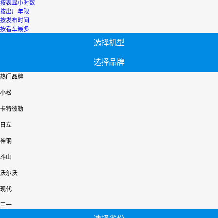
按表显小时数
按出厂年限
按发布时间
按看车最多
选择机型
选择品牌
热门品牌
小松
卡特彼勒
日立
神钢
斗山
沃尔沃
现代
三一