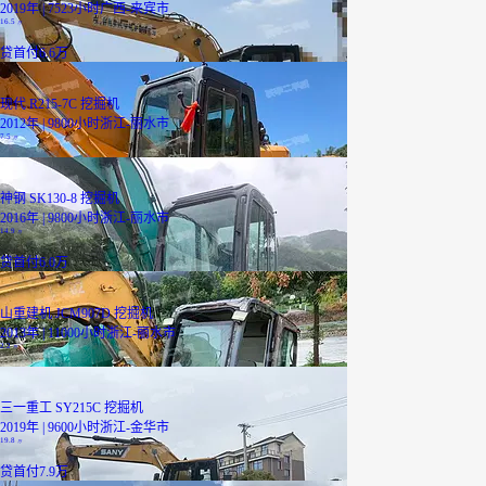
2019年 | 7523小时
广西-来宾市
16.5
万
贷
首付6.6万
现代 R215-7C 挖掘机
2012年 | 9800小时
浙江-丽水市
7.5
万
神钢 SK130-8 挖掘机
2016年 | 9800小时
浙江-丽水市
14.9
万
贷
首付6.0万
山重建机 JCM907D 挖掘机
2013年 | 11000小时
浙江-丽水市
2.2
万
三一重工 SY215C 挖掘机
2019年 | 9600小时
浙江-金华市
19.8
万
贷
首付7.9万