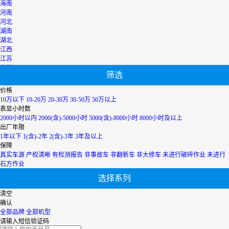
海南
河南
河北
湖南
湖北
江西
江苏
吉林
筛选
辽宁
宁夏
价格
内蒙古
10万以下
10-20万
20-30万
30-50万
50万以上
青海
表显小时数
上海
2000小时以内
2000(含)-5000小时
5000(含)-8000小时
8000小时及以上
陕西
出厂年限
山西
1年以下
1(含)-2年
2(含)-3年
3年及以上
山东
保障
四川
真实车源
产权清晰
有检测报告
非事故车
非翻新车
非大修车
未进行破碎作业
未进行
天津
石方作业
台湾
选择系列
西藏
新疆
清空
香港
确认
云南
全部品牌
全部机型
浙江
请输入短信验证码