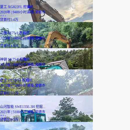
厦工 XG822FL 挖掘机
2020年 | 9400小时
湖南-常德市
13.5
万
贷
首付5.4万
山推 SE75-9 挖掘机
2023年 | 3400小时
湖南-常德市
12.3
万
贷
首付4.9万
神钢 SK75-8 挖掘机
2018年 | 8000小时
湖南-常德市
11.8
万
日立 ZX70-5A 挖掘机
2019年 | 7200小时
湖南-常德市
15.5
万
贷
首付6.2万
山河智能 SWE135E-3H 挖掘...
2021年 | 5100小时
湖南-常德市
16.3
万
贷
首付6.5万