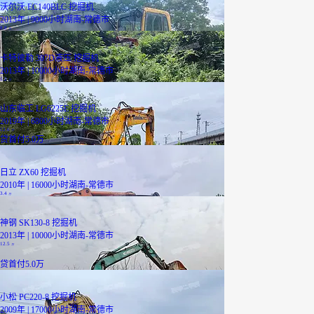
沃尔沃 EC140BLC 挖掘机
2013年 | 9000小时
湖南-常德市
8.8
万
卡特彼勒 307D液压 挖掘机
2013年 | 10000小时
湖南-常德市
5.2
万
山东临工 LG6225E 挖掘机
2019年 | 6800小时
湖南-常德市
12.6
万
贷
首付5.0万
日立 ZX60 挖掘机
2010年 | 16000小时
湖南-常德市
3.4
万
神钢 SK130-8 挖掘机
2013年 | 10000小时
湖南-常德市
12.5
万
贷
首付5.0万
小松 PC220-8 挖掘机
2009年 | 17000小时
湖南-常德市