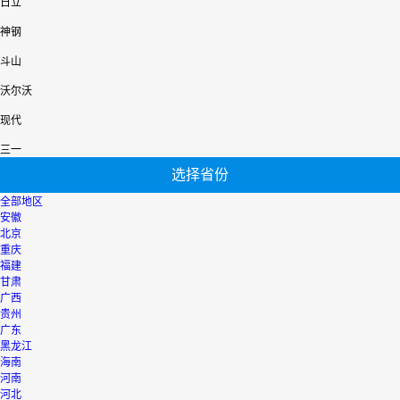
日立
神钢
斗山
沃尔沃
现代
三一
选择省份
全部地区
安徽
北京
重庆
福建
甘肃
广西
贵州
广东
黑龙江
海南
河南
河北