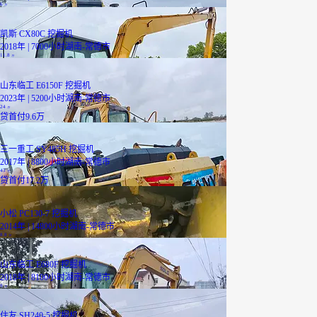
6
万
凯斯 CX80C 挖掘机
2018年 | 7000小时
湖南-常德市
11.8
万
山东临工 E6150F 挖掘机
2023年 | 5200小时
湖南-常德市
24
万
贷
首付9.6万
三一重工 SY485H 挖掘机
2017年 | 8800小时
湖南-常德市
43
万
贷
首付17.2万
小松 PC130-7 挖掘机
2014年 | 14800小时
湖南-常德市
8.8
万
山东临工 E680F 挖掘机
2018年 | 8100小时
湖南-常德市
9
万
住友 SH240-5 挖掘机