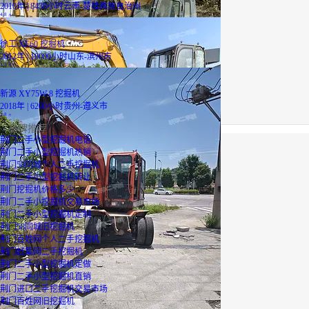
2010年 | 8438小时
云南-楚雄彝族自治州
4.8
万
徐工 XE60 挖掘机
2012年 | 10000小时
山东-滨州市
3.5
万
新源 XY75W-8 挖掘机
2018年 | 6200小时
贵州-遵义市
3.8
万
品牌推荐
荆门二手小型挖掘机电话
荆门二手小型挖掘机热销
已降1000元
荆门58同城个人二手挖掘机
荆门二手小型挖掘机转让
荆门挖掘机价格多少
荆门二手小挖掘机交易市场
荆门二手小型挖掘机定制
荆门58同城旧挖掘机
荆门百姓网个人二手挖掘机
荆门赶集网二手挖掘机
荆门二手小型挖掘机定做
荆门二手小型挖掘机直销
荆门进口二手挖掘机交易市场
荆门百姓网旧挖掘机