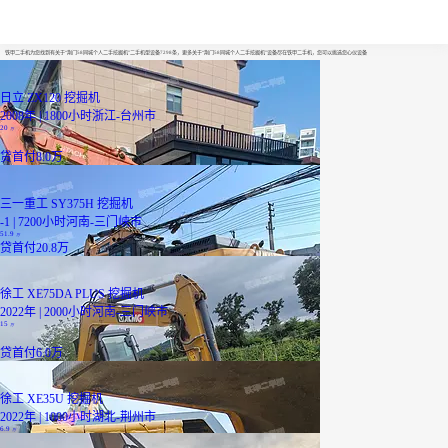
荆门58同城个人二手挖掘机
铁甲二手机为您找到有关于“荆门58同城个人二手挖掘机”二手机型设备7298条，更多关于“荆门58同城个人二手挖掘机”设备尽在铁甲二手机，您可以挑选您心仪设备
日立 ZX120 挖掘机
2008年 | 1800小时
浙江-台州市
20
万
贷
首付8.0万
三一重工 SY375H 挖掘机
-1 | 7200小时
河南-三门峡市
51.9
万
贷
首付20.8万
徐工 XE75DA PLUS 挖掘机
2022年 | 2000小时
河南-三门峡市
15
万
贷
首付6.0万
徐工 XE35U 挖掘机
2022年 | 1000小时
湖北-荆州市
6.9
万