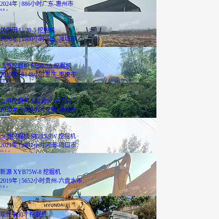
2024年 | 886小时
广东-惠州市
4.8
万
久保田 U-20-5 挖掘机
2020年 | 1980小时
山东-潍坊市
11
万
山推挖掘机 SE60-9A 挖掘机
2019年 | 8148小时
重庆-重庆市
3.8
万
山推挖掘机 SE210W 挖掘机
2020年 | 5000小时
安徽-滁州市
19.5
万
山推挖掘机 SE215-9W 挖掘机
2021年 | 2991小时
河南-周口市
21.1
万
新源 XYB75W-8 挖掘机
2019年 | 5652小时
贵州-六盘水市
5.8
万
现代 R80-7 挖掘机