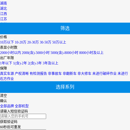
湖南
湖北
江西
江苏
吉林
筛选
辽宁
宁夏
价格
内蒙古
10万以下
10-20万
20-30万
30-50万
50万以上
青海
表显小时数
上海
2000小时以内
2000(含)-5000小时
5000(含)-8000小时
8000小时及以上
陕西
出厂年限
山西
1年以下
1(含)-2年
2(含)-3年
3年及以上
山东
保障
四川
真实车源
产权清晰
有检测报告
非事故车
非翻新车
非大修车
未进行破碎作业
未进行
天津
石方作业
台湾
选择系列
西藏
新疆
清空
香港
确认
云南
全部品牌
全部机型
浙江
请输入短信验证码
获取验证码
60秒后可重发