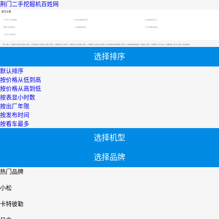
荆门二手挖掘机百姓网
最优设备
广西二手挖掘机
轮式挖掘机报价
山河智能挖机报价表
履带式挖掘机价格
山河智能挖机报价表
二手压路机报价
小松60挖掘机价格
【荆门58同城个人二手挖掘机】专区为您汇总有关荆门58同城个人二手挖掘机有关的二手设备信息，提供荆门58同城个人二手挖掘机转让,荆门58同城个人二手挖掘机买卖,市场,包括荆门58同城个人二手挖掘机报价，热卖品牌，热卖地区等；还可以直接看到为您精心挑选的荆门58同城个人二手挖掘机相关的机械设备信息，包括其荆门58同城个人二手挖掘机型号、荆门58同城个人二手挖掘机参数、机型介绍、品牌介绍、新机价格信息等；
选择排序
默认排序
按价格从低到高
按价格从高到低
按表显小时数
按出厂年限
按发布时间
按看车最多
选择机型
选择品牌
热门品牌
小松
卡特彼勒