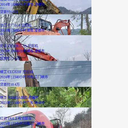
2014年 | 8800小时
湖南-常德市
15
万
贷
首付6.0万
劲工 JG75S-8 挖掘机
2018年 | 5480小时
湖南-常德市
3.8
万
日立 ZX210LC-5A 挖掘机
2018年 | 9500小时
湖南-常德市
28.5
万
贷
首付11.4万
柳工 CLG920F 挖掘机
2024年 | 2340小时
河南-三门峡市
25.9
万
贷
首付10.4万
徐工 XE60GA国四 挖掘机
2023年 | 1500小时
广东-珠海市
10
万
红岩 6X4 工程自卸车
2019年 | 15小时
河南-三门峡市
8.8
万