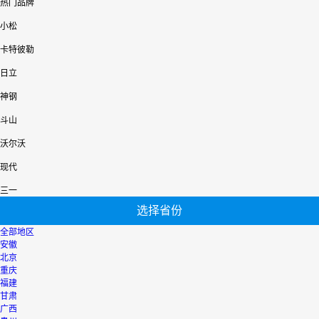
热门品牌
小松
卡特彼勒
日立
神钢
斗山
沃尔沃
现代
三一
选择省份
全部地区
安徽
北京
重庆
福建
甘肃
广西