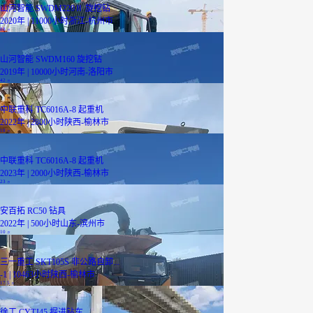
山河智能 SWDM220Ⅱ 旋挖钻
2020年 | 11000小时
浙江-杭州市
88
万
山河智能 SWDM160 旋挖钻
2019年 | 10000小时
河南-洛阳市
42
万
中联重科 TC6016A-8 起重机
2022年 | 2800小时
陕西-榆林市
18
万
中联重科 TC6016A-8 起重机
2023年 | 2000小时
陕西-榆林市
23
万
安百拓 RC50 钻具
2022年 | 500小时
山东-滨州市
10
万
三一重工 SKT105S 非公路自卸...
-1 | 10463小时
陕西-榆林市
17.5
万
徐工 CYTJ45 掘进钻车