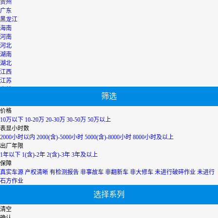
贵州
广东
黑龙江
海南
河南
河北
湖南
湖北
江西
江苏
吉林
筛选
辽宁
宁夏
价格
内蒙古
10万以下
10-20万
20-30万
30-50万
50万以上
青海
表显小时数
上海
2000小时以内
2000(含)-5000小时
5000(含)-8000小时
8000小时及以上
陕西
出厂年限
山西
1年以下
1(含)-2年
2(含)-3年
3年及以上
山东
保障
四川
真实车源
产权清晰
有检测报告
非事故车
非翻新车
非大修车
未进行破碎作业
未进行
天津
石方作业
台湾
选择系列
西藏
新疆
清空
香港
确认