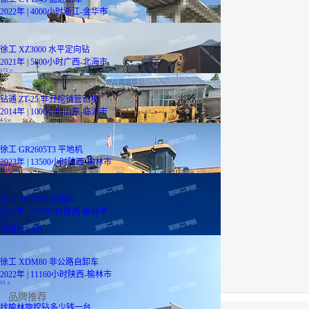
2022年 | 4000小时
浙江-金华市
32
万
徐工 XZ3000 水平定向钻
2021年 | 5800小时
广西-北海市
175
万
钻通 ZT-25 非开挖铺管钻机
2014年 | 1000小时
山东-临沂市
4.5
万
徐工 GR2605T3 平地机
2023年 | 13500小时
陕西-榆林市
38.8
万
徐工 XE135D 挖掘机
2024年 | 3770小时
陕西-榆林市
23.9
万
贷
首付9.6万
徐工 XDM80 非公路自卸车
2022年 | 11160小时
陕西-榆林市
15
万
品牌推荐
找榆林旋挖钻多少钱一台