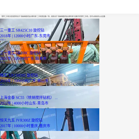
找榆林旋挖钻分期付款
铁甲二手机为您找到有关于“找榆林旋挖钻分期付款”二手机型设备17条，更多关于“找榆林旋挖钻分期付款”设备尽在铁甲二手机，您可以挑选您心仪设备
三一重工 SR425C10 旋挖钻
2018年 | 12000小时
广东-东莞市
150
万
三一重工 SR200C 旋挖钻
2021年 | 100小时
广东-韶关市
1.5
万
徐工 XR150DIII 旋挖钻
2019年 | 7000小时
广东-佛山市
38
万
上海金泰 SC55（铣销搅拌钻机） ...
2022年 | 4000小时
山东-青岛市
450
万
恒天九五 JVR300Z 旋挖钻
2017年 | 10000小时
重庆-重庆市
30
万