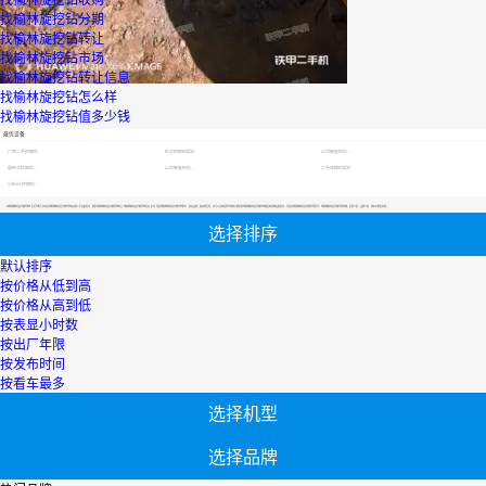
找榆林旋挖钻分期
找榆林旋挖钻转让
找榆林旋挖钻市场
找榆林旋挖钻转让信息
找榆林旋挖钻怎么样
找榆林旋挖钻值多少钱
最优设备
广西二手挖掘机
轮式挖掘机报价
山河智能挖机报价表
履带式挖掘机价格
山河智能挖机报价表
二手压路机报价
小松60挖掘机价格
【找榆林旋挖钻分期付款】专区为您汇总有关找榆林旋挖钻分期付款有关的二手设备信息，提供找榆林旋挖钻分期付款转让,找榆林旋挖钻分期付款买卖,市场,包括找榆林旋挖钻分期付款报价，热卖品牌，热卖地区等；还可以直接看到为您精心挑选的找榆林旋挖钻分期付款相关的机械设备信息，包括其找榆林旋挖钻分期付款型号、找榆林旋挖钻分期付款参数、机型介绍、品牌介绍、新机价格信息等；
选择排序
默认排序
按价格从低到高
按价格从高到低
按表显小时数
按出厂年限
按发布时间
按看车最多
选择机型
选择品牌