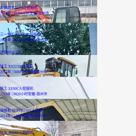
久保田 KX175-5 挖掘机
2018年 | 10205小时
安徽-宿州市
11.5
万
三一重工 SY375H 挖掘机
2021年 | 8880小时
安徽-宿州市
48
万
贷
首付19.2万
徐工 XS223H 压路机
2017年 | 5600小时
安徽-宿州市
14
万
徐工 XE60CA 挖掘机
2015年 | 9820小时
安徽-宿州市
4
万
福格勒 SUPER1103-3 沥青...
2014年 | 120小时
安徽-宿州市
47
万
住友 SH210-6 挖掘机