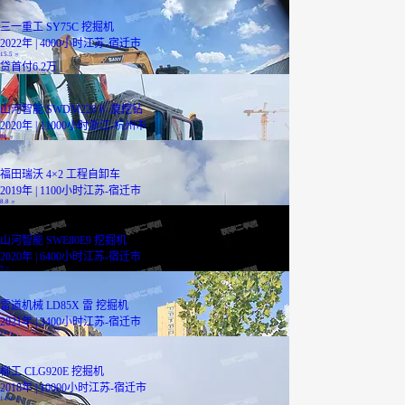
三一重工 SY75C 挖掘机
2022年 | 4000小时
江苏-宿迁市
15.5
万
贷
首付6.2万
山河智能 SWDM220Ⅱ 旋挖钻
2020年 | 11000小时
浙江-杭州市
88
万
福田瑞沃 4×2 工程自卸车
2019年 | 1100小时
江苏-宿迁市
8.8
万
山河智能 SWE80E9 挖掘机
2020年 | 6400小时
江苏-宿迁市
9
万
雷道机械 LD85X 雷 挖掘机
2021年 | 3400小时
江苏-宿迁市
11
万
柳工 CLG920E 挖掘机
2018年 | 10000小时
江苏-宿迁市
14.9
万