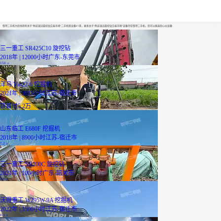
附近宿迁旋挖钻交易市场
铁甲二手机为您找到有关于“附近宿迁旋挖钻交易市场”二手机型设备41条，更多关于“附近宿迁旋挖钻交易市场”设备尽在铁甲二手机，您可以挑选您心仪设备
三一重工 SR425C10 旋挖钻
2018年 | 12000小时
广东-东莞市
150
万
洋马 Vio22-6 挖掘机
2021年 | 3815小时
江苏-宿迁市
13
万
贷
首付5.2万
山东临工 E680F 挖掘机
2018年 | 8900小时
江苏-宿迁市
7.2
万
三一重工 SR200C 旋挖钻
2021年 | 100小时
广东-韶关市
1.5
万
沃得重工 W295W-9A 挖掘机
2022年 | 3500小时
江苏-宿迁市
8.3
万