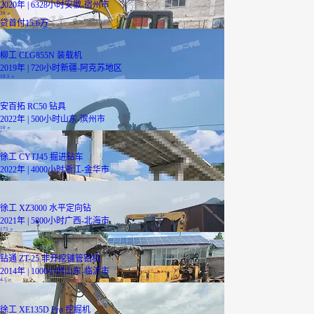
2020年 | 6328小时
安徽-宿州市
39
万
贷
首付15.6万
柳工 CLG855N 装载机
2019年 | 720小时
新疆-阿克苏地区
10.5
万
安百拓 RC50 钻具
2022年 | 500小时
山东-滨州市
10
万
徐工 CYTJ45 掘进钻车
2022年 | 4000小时
浙江-金华市
32
万
徐工 XZ3000 水平定向钻
2021年 | 5800小时
广西-北海市
175
万
钻通 ZT-25 非开挖铺管钻机
2014年 | 1000小时
山东-临沂市
4.5
万
徐工 XE135D Pro 挖掘机