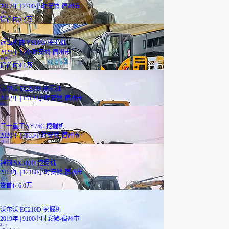
2017年 | 2700小时
安徽-宿州市
13
万
贷
首付5.2万
远山机械 YS80W 挖掘机
2026年 | 5小时
安徽-宿州市
22.8
万
贷
首付9.1万
沃尔沃 EC210B 挖掘机
已降5000元
2012年 | 13134小时
安徽-宿州市
9.8
万
三一重工 SY75C 挖掘机
2020年 | 7833小时
安徽-宿州市
12
万
神钢 SK380D 挖掘机
2013年 | 12180小时
安徽-宿州市
15
万
贷
首付6.0万
沃尔沃 EC210D 挖掘机
2019年 | 9100小时
安徽-宿州市
21
万