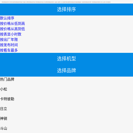
【附近宿迁旋挖钻交易市场】专区为您汇总有关附近宿迁旋挖钻交易市场有关的二手设备信息，提供附近宿迁旋挖钻交易市场转让,附近宿迁旋挖钻交易市场买卖,市场,包括附近宿迁旋挖钻交易市场报价，热卖品牌，热卖地区等；还可以直接看到为您精心挑选的附近宿迁旋挖钻交易市场相关的机械设备信息，包括其附近宿迁旋挖钻交易市场型号、附近宿迁旋挖钻交易市场参数、机型介绍、品牌介绍、新机价格信息等；
选择排序
默认排序
按价格从低到高
按价格从高到低
按表显小时数
按出厂年限
按发布时间
按看车最多
选择机型
选择品牌
热门品牌
小松
卡特彼勒
日立
神钢
斗山