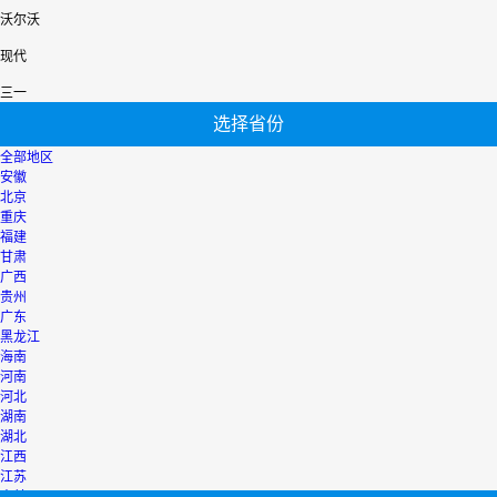
沃尔沃
现代
三一
选择省份
全部地区
安徽
北京
重庆
福建
甘肃
广西
贵州
广东
黑龙江
海南
河南
河北
湖南
湖北
江西
江苏