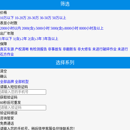
吉林
筛选
辽宁
宁夏
价格
内蒙古
10万以下
10-20万
20-30万
30-50万
50万以上
青海
表显小时数
上海
2000小时以内
2000(含)-5000小时
5000(含)-8000小时
8000小时及以上
陕西
出厂年限
山西
1年以下
1(含)-2年
2(含)-3年
3年及以上
山东
保障
四川
真实车源
产权清晰
有检测报告
非事故车
非翻新车
非大修车
未进行破碎作业
未进行
天津
石方作业
台湾
选择系列
西藏
新疆
清空
香港
确认
云南
全部品牌
全部机型
浙江
请输入短信验证码
获取验证码
60秒后可重发
验证码错误
咨询管家
免费通话
请输入您的手机号，稍后铁甲客服会尽快联系您！