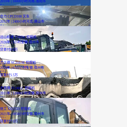
2019年 | 10000小时
河南-洛阳市
42
万
合力 CPCD100 叉车
2012年 | 2400小时
河北-唐山市
16
万
远山机械 YS85W 挖掘机
2026年 | 5小时
安徽-宿州市
22
万
贷
首付8.8万
力士德 SC210.9E 挖掘机
2020年 | 6791小时
安徽-宿州市
13.8
万
贷
首付5.5万
杰西博 JS240LC 挖掘机
2011年 | 12000小时
安徽-宿州市
8.8
万
徐工 XE135D 挖掘机
2021年 | 6950小时
安徽-宿州市
17.5
万
贷
首付7.0万