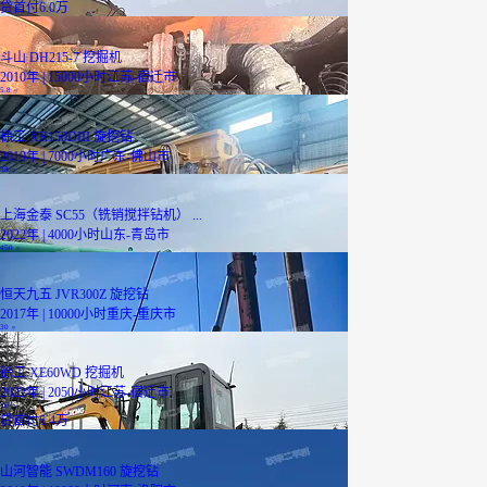
贷
首付6.0万
斗山 DH215-7 挖掘机
2010年 | 15000小时
江苏-宿迁市
5.8
万
徐工 XR150DIII 旋挖钻
2019年 | 7000小时
广东-佛山市
38
万
上海金泰 SC55（铣销搅拌钻机） ...
2022年 | 4000小时
山东-青岛市
450
万
恒天九五 JVR300Z 旋挖钻
2017年 | 10000小时
重庆-重庆市
30
万
徐工 XE60WD 挖掘机
2022年 | 2050小时
江苏-宿迁市
16
万
贷
首付6.4万
山河智能 SWDM160 旋挖钻