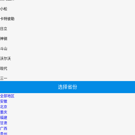
小松
卡特彼勒
日立
神钢
斗山
沃尔沃
现代
三一
选择省份
全部地区
安徽
北京
重庆
福建
甘肃
广西
贵州