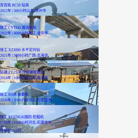
安百拓 RC50 钻具
2022年 | 500小时
山东-滨州市
10
万
徐工 CYTJ45 掘进钻车
2022年 | 4000小时
浙江-金华市
32
万
徐工 XZ3000 水平定向钻
2021年 | 5800小时
广西-北海市
175
万
钻通 ZT-25 非开挖铺管钻机
2014年 | 1000小时
山东-临沂市
4.5
万
柳工 816H 装载机
2020年 | 3000小时
河北-石家庄市
4.3
万
徐工 XE270GK国四 挖掘机
2024年 | 4100小时
河北-石家庄市
28.8
万
贷
首付11.5万