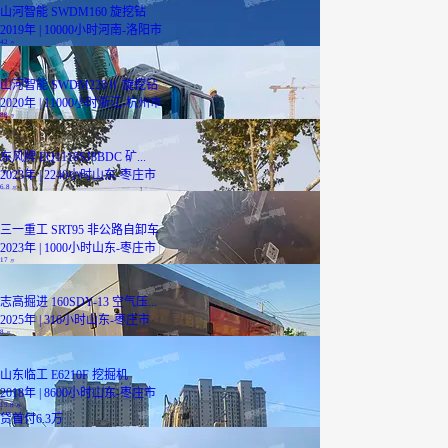
山河智能 SWDM160 旋挖钻
2019年 | 10000小时
河南-洛阳市
42
万
山河智能 SWDM220Ⅱ 旋挖钻
2020年 | 11000小时
浙江-杭州市
88
万
东风牌 EQ1110SJ8BDC 矿...
2023年 | 2240小时
山东-枣庄市
6.8
万
三一重工 SRT95 非公路自卸车
2023年 | 1000小时
山东-枣庄市
17
万
志高掘进 160SDY-13 空气压...
2025年 | 316小时
山东-枣庄市
8
万
山东临工 E6210F 挖掘机
2018年 | 8600小时
山东-枣庄市
15.8
万
贷
首付6.3万