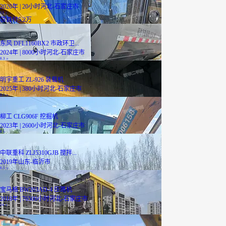
2026年 | 20小时
河北-石家庄市
13
万
贷
首付5.2万
东风 DFL1160BX2 市政环卫...
2024年 | 8000小时
河北-石家庄市
8.3
万
明宇重工 ZL-926 装载机
2025年 | 380小时
河北-石家庄市
3.1
万
柳工 CLG906F 挖掘机
2023年 | 2600小时
河北-石家庄市
8
万
中联重科 ZLJ5310GJB 搅拌...
2019年
山东-临沂市
8.5
万
宝马格 BW203AD-4 压路机
2018年 | 76500小时
河北-石家庄市
24
万