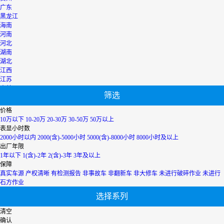
广东
黑龙江
海南
河南
河北
湖南
湖北
江西
江苏
吉林
筛选
辽宁
宁夏
价格
内蒙古
10万以下
10-20万
20-30万
30-50万
50万以上
青海
表显小时数
上海
2000小时以内
2000(含)-5000小时
5000(含)-8000小时
8000小时及以上
陕西
出厂年限
山西
1年以下
1(含)-2年
2(含)-3年
3年及以上
山东
保障
四川
真实车源
产权清晰
有检测报告
非事故车
非翻新车
非大修车
未进行破碎作业
未进行
天津
石方作业
台湾
选择系列
西藏
新疆
清空
香港
确认
云南