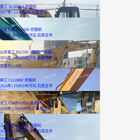
厦工 XG805LII 挖掘机
2017年 | 1小时
河北-石家庄市
3.5
万
山河智能 SWE60E 挖掘机
2019年 | 9500小时
河北-石家庄市
4.1
万
山东临工 E6255H（国四） 挖掘...
2024年 | 1900小时
河北-石家庄市
29.8
万
贷
首付11.9万
柳工 CLG906F 挖掘机
2024年 | 1500小时
河北-石家庄市
10.4
万
龙工 CDM855NW 装载机
2020年 | 230小时
河北-石家庄市
16
万
三一重工 SY205C 挖掘机
2019年 | 8500小时
河北-石家庄市
14.3
万
贷
首付5.7万