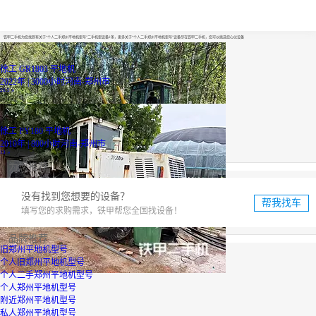
个人二手郑州平地机型号
铁甲二手机为您找到有关于“个人二手郑州平地机型号”二手机型设备2条，更多关于“个人二手郑州平地机型号”设备尽在铁甲二手机，您可以挑选您心仪设备
徐工 GR1803 平地机
2022年 | 3000小时
河南-郑州市
26.5
万
徐工 PY180 平地机
2010年 | 800小时
河南-郑州市
13
万
为您推荐
没有找到您想要的设备？
帮我找车
填写您的求购需求，铁甲帮您全国找设备！
品牌推荐
旧郑州平地机型号
个人旧郑州平地机型号
个人二手郑州平地机型号
个人郑州平地机型号
附近郑州平地机型号
私人郑州平地机型号