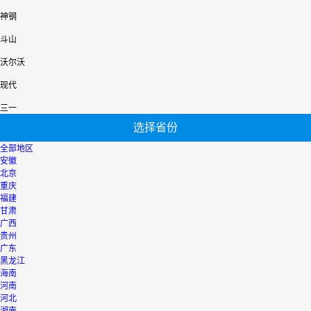
神钢
斗山
沃尔沃
现代
三一
选择省份
全部地区
安徽
北京
重庆
福建
甘肃
广西
贵州
广东
黑龙江
海南
河南
河北
湖南