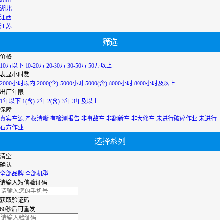
湖北
江西
江苏
吉林
筛选
辽宁
宁夏
价格
内蒙古
10万以下
10-20万
20-30万
30-50万
50万以上
青海
表显小时数
上海
2000小时以内
2000(含)-5000小时
5000(含)-8000小时
8000小时及以上
陕西
出厂年限
山西
1年以下
1(含)-2年
2(含)-3年
3年及以上
山东
保障
四川
真实车源
产权清晰
有检测报告
非事故车
非翻新车
非大修车
未进行破碎作业
未进行
天津
石方作业
台湾
选择系列
西藏
新疆
清空
香港
确认
云南
全部品牌
全部机型
浙江
请输入短信验证码
获取验证码
60秒后可重发