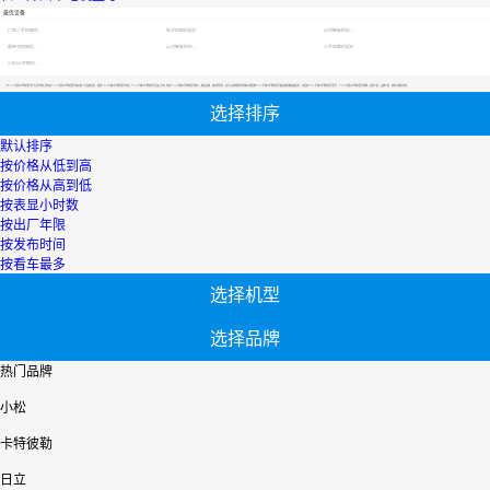
最优设备
广西二手挖掘机
轮式挖掘机报价
山河智能挖机报价表
履带式挖掘机价格
山河智能挖机报价表
二手压路机报价
小松60挖掘机价格
【个人二手郑州平地机型号】专区为您汇总有关个人二手郑州平地机型号有关的二手设备信息，提供个人二手郑州平地机型号转让,个人二手郑州平地机型号买卖,市场,包括个人二手郑州平地机型号报价，热卖品牌，热卖地区等；还可以直接看到为您精心挑选的个人二手郑州平地机型号相关的机械设备信息，包括其个人二手郑州平地机型号型号、个人二手郑州平地机型号参数、机型介绍、品牌介绍、新机价格信息等；
选择排序
默认排序
按价格从低到高
按价格从高到低
按表显小时数
按出厂年限
按发布时间
按看车最多
选择机型
选择品牌
热门品牌
小松
卡特彼勒
日立