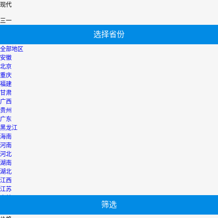
现代
三一
选择省份
全部地区
安徽
北京
重庆
福建
甘肃
广西
贵州
广东
黑龙江
海南
河南
河北
湖南
湖北
江西
江苏
吉林
筛选
辽宁
宁夏