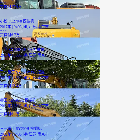
44.8
万
贷
首付17.9万
小松 PC270-8 挖掘机
2017年 | 9400小时
江苏-南京市
16.8
万
贷
首付6.7万
日立 ZX490LCH-5A 打桩机
2020年 | 7000小时
江苏-南京市
83
万
三一重工 SY155W Pro 挖掘...
2019年 | 8000小时
江苏-南京市
31
万
贷
首付12.4万
柳工 CLG920E 挖掘机
2019年 | 8500小时
江苏-南京市
15.2
万
贷
首付6.1万
三一重工 SY200H 挖掘机
2022年 | 5400小时
江苏-南京市
25.5
万