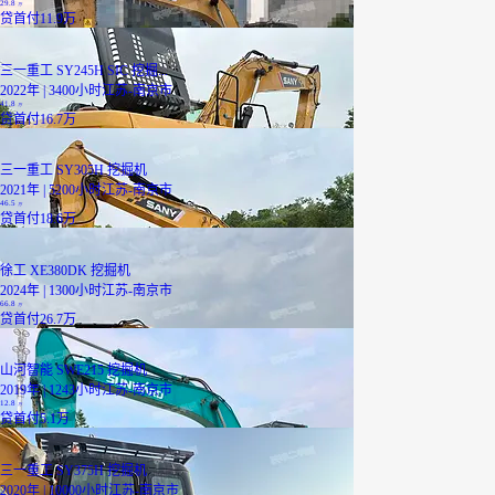
29.8
万
贷
首付11.9万
三一重工 SY245H SIC 挖掘...
2022年 | 3400小时
江苏-南京市
41.8
万
贷
首付16.7万
三一重工 SY305H 挖掘机
2021年 | 5200小时
江苏-南京市
46.5
万
贷
首付18.6万
徐工 XE380DK 挖掘机
2024年 | 1300小时
江苏-南京市
66.8
万
贷
首付26.7万
山河智能 SWE215 挖掘机
2019年 | 1243小时
江苏-南京市
12.8
万
贷
首付5.1万
三一重工 SY375H 挖掘机
2020年 | 10000小时
江苏-南京市