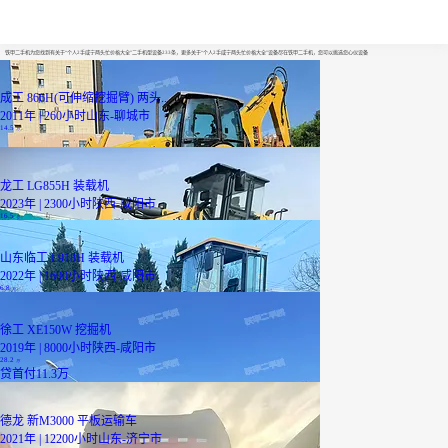
个人2手咸宁两头忙价格大全
铁甲二手机为您找到有关于“个人2手咸宁两头忙价格大全”二手机型设备233条，更多关于“个人2手咸宁两头忙价格大全”设备尽在铁甲二手机，您可以挑选您心仪设备
成工 866H(可伸缩挖掘臂) 两头...
2011年 | 260小时
山东-聊城市
14.5
万
龙工 LG855H 装载机
2023年 | 2300小时
陕西-咸阳市
16.5
万
山东临工 L918H 装载机
2022年 | 1600小时
陕西-咸阳市
6.8
万
徐工 XE150W 挖掘机
2019年 | 8000小时
陕西-咸阳市
28.2
万
贷
首付11.3万
德龙 新M3000 平板运输车
2021年 | 12200小时
山东-济宁市