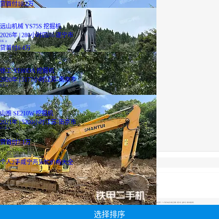
贷
首付10.2万
远山机械 YS75S 挖掘机
2026年 | 280小时
四川-遂宁市
16
万
贷
首付6.4万
徐工 XE60DA 挖掘机
2020年 | 5177小时
江苏-南京市
5.5
万
山推 SE210W 挖掘机
2021年 | 5200小时
江苏-南京市
17.8
万
贷
首付7.1万
品牌推荐
个人2手咸宁两头忙价格大全
最优设备
广西二手挖掘机
轮式挖掘机报价
山河智能挖机报价表
履带式挖掘机价格
山河智能挖机报价表
二手压路机报价
小松60挖掘机价格
【个人2手咸宁两头忙价格大全】专区为您汇总有关个人2手咸宁两头忙价格大全有关的二手设备信息，提供个人2手咸宁两头忙价格大全转让,个人2手咸宁两头忙价格大全买卖,市场,包括个人2手咸宁两头忙价格大全报价，热卖品牌，热卖地区等；还可以直接看到为您精心挑选的个人2手咸宁两头忙价格大全相关的机械设备信息，包括其个人2手咸宁两头忙价格大全型号、个人2手咸宁两头忙价格大全参数、机型介绍、品牌介绍、新机价格信息等；
选择排序