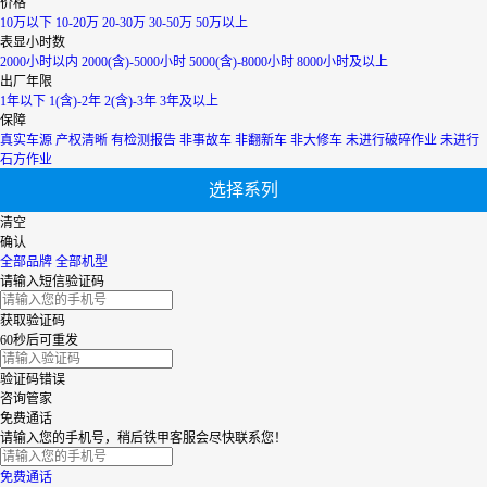
价格
内蒙古
10万以下
10-20万
20-30万
30-50万
50万以上
青海
表显小时数
上海
2000小时以内
2000(含)-5000小时
5000(含)-8000小时
8000小时及以上
陕西
出厂年限
山西
1年以下
1(含)-2年
2(含)-3年
3年及以上
山东
保障
四川
真实车源
产权清晰
有检测报告
非事故车
非翻新车
非大修车
未进行破碎作业
未进行
天津
石方作业
台湾
选择系列
西藏
新疆
清空
香港
确认
云南
全部品牌
全部机型
浙江
请输入短信验证码
获取验证码
60秒后可重发
验证码错误
咨询管家
免费通话
请输入您的手机号，稍后铁甲客服会尽快联系您！
免费通话