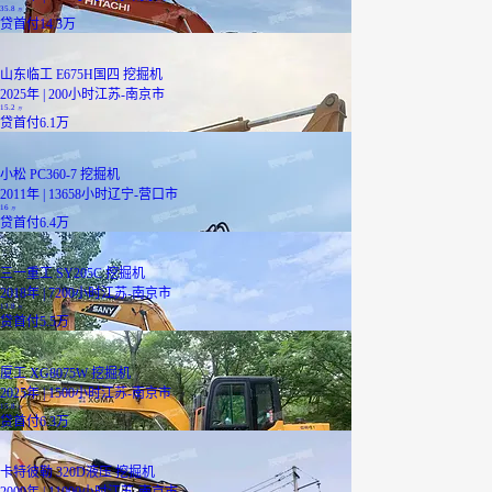
35.8
万
贷
首付14.3万
山东临工 E675H国四 挖掘机
2025年 | 200小时
江苏-南京市
15.2
万
贷
首付6.1万
小松 PC360-7 挖掘机
2011年 | 13658小时
辽宁-营口市
16
万
贷
首付6.4万
三一重工 SY205C 挖掘机
2018年 | 7200小时
江苏-南京市
13.8
万
贷
首付5.5万
厦工 XG8075W 挖掘机
2025年 | 1500小时
江苏-南京市
15.8
万
贷
首付6.3万
卡特彼勒 320D液压 挖掘机