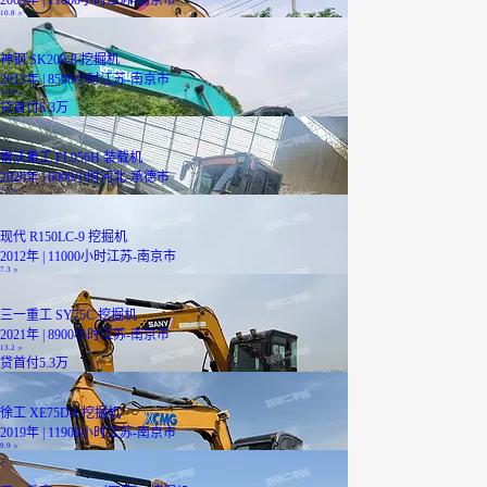
2009年 | 11000小时
江苏-南京市
10.8
万
神钢 SK200-8 挖掘机
2013年 | 8500小时
江苏-南京市
15.8
万
贷
首付6.3万
雷沃重工 FL956H 装载机
2020年 | 6000小时
河北-承德市
7.5
万
现代 R150LC-9 挖掘机
2012年 | 11000小时
江苏-南京市
7.3
万
三一重工 SY75C 挖掘机
2021年 | 8900小时
江苏-南京市
13.2
万
贷
首付5.3万
徐工 XE75DA 挖掘机
2019年 | 11900小时
江苏-南京市
9.9
万