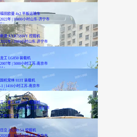
13
万
福田欧曼 4x2 平板运输车
2022年 | 10800小时
山东-济宁市
25
万
新源 XYB75SWY 挖掘机
2022年 | 3900小时
山东-济宁市
11.8
万
龙工 LG850 装载机
2007年 | 5000小时
江苏-南京市
5.8
万
国机常林 933T 装载机
-1 | 1416小时
江苏-南京市
11.5
万
三一重工 SY205C 挖掘机
2019年 | 11000小时
江苏-南京市
18.5
万
贷
首付7.4万
日立 ZX200-5A 挖掘机
2020年 | 5919小时
江苏-南京市