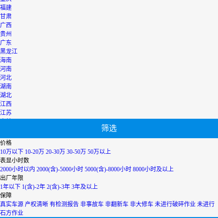
福建
甘肃
广西
贵州
广东
黑龙江
海南
河南
河北
湖南
湖北
江西
江苏
吉林
筛选
辽宁
宁夏
价格
内蒙古
10万以下
10-20万
20-30万
30-50万
50万以上
青海
表显小时数
上海
2000小时以内
2000(含)-5000小时
5000(含)-8000小时
8000小时及以上
陕西
出厂年限
山西
1年以下
1(含)-2年
2(含)-3年
3年及以上
山东
保障
四川
真实车源
产权清晰
有检测报告
非事故车
非翻新车
非大修车
未进行破碎作业
未进行
天津
石方作业