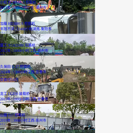
小松 PC30MR-3 挖掘机
2015年 | 5000小时
广东-潮州市
5.3
万
加藤 HD308US 挖掘机
年限不详 | 13400小时
湖南-衡阳市
5.3
万
厦工 XG6224M 压路机
2012年 | 10000小时
江西-赣州市
6.6
万
久保田 U-17 挖掘机
2024年 | 1300小时
江西-宜春市
12.6
万
贷
首付5.0万
龙工 LG850 装载机
2013年 | 10000小时
江西-宜春市
4
万
山猫 E17 挖掘机
2019年 | 3968小时
江西-抚州市
4.3
万