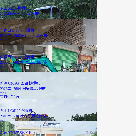
徐工 XE15 挖掘机
-1 | 2400小时
江西-赣州市
4.6
万
久保田 U-17-5 挖掘机
2019年 | 3967小时
江西-赣州市
10.6
万
久保田 U-20-5 挖掘机
2020年 | 7400小时
江西-赣州市
7.9
万
新源 C105G4国四 挖掘机
2023年 | 560小时
安徽-合肥市
19.8
万
贷
首付7.9万
龙工 LG6225 挖掘机
2018年 | 7700小时
江西-赣州市
8.5
万
新源 XYB75SWX 挖掘机