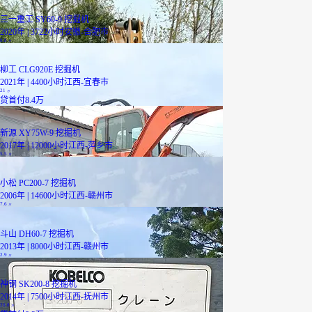
三一重工 SY60-9 挖掘机
2020年 | 3722小时
安徽-合肥市
8.8
万
已降3000元
柳工 CLG920E 挖掘机
2021年 | 4400小时
江西-宜春市
21
万
贷
首付8.4万
已降3000元
新源 XY75W-9 挖掘机
2017年 | 12000小时
江西-萍乡市
5.5
万
小松 PC200-7 挖掘机
2006年 | 14600小时
江西-赣州市
7.6
万
斗山 DH60-7 挖掘机
2013年 | 8000小时
江西-赣州市
2.9
万
神钢 SK200-8 挖掘机
2014年 | 7500小时
江西-抚州市
20.8
万