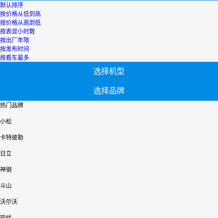
默认排序
按价格从低到高
按价格从高到低
按表显小时数
按出厂年限
按发布时间
按看车最多
选择机型
选择品牌
热门品牌
小松
卡特彼勒
日立
神钢
斗山
沃尔沃