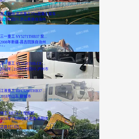
39
万
北方股份 北方重工37m混凝土泵车 ...
2023年
四川-凉山彝族自治州
4
万
三一重工 SY5271THB37 泵...
2008年
新疆-昌吉回族自治州
7.5
万
三一重工 SY5128THB-C8 ...
2014年 | 2199小时
四川-泸州市
5.6
万
江淮重工 HFC5260THB37 ...
2018年
山东-聊城市
4
万
徐工 XE75GA 挖掘机
2024年 | 3000小时
湖南-岳阳市
13.9
万
贷
首付5.6万