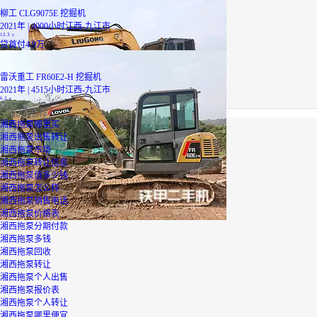
柳工 CLG9075E 挖掘机
2021年 | 4000小时
江西-九江市
12.3
万
贷
首付4.9万
雷沃重工 FR60E2-H 挖掘机
2021年 | 4515小时
江西-九江市
6.3
万
品牌推荐
湘西拖泵哪里买
湘西拖泵出售转让
湘西拖泵市场
湘西拖泵转让信息
湘西拖泵值多少钱
湘西拖泵怎么样
湘西拖泵销售电话
湘西拖泵价格表
湘西拖泵分期付款
湘西拖泵多钱
湘西拖泵回收
湘西拖泵转让
湘西拖泵个人出售
湘西拖泵报价表
湘西拖泵个人转让
湘西拖泵哪里便宜