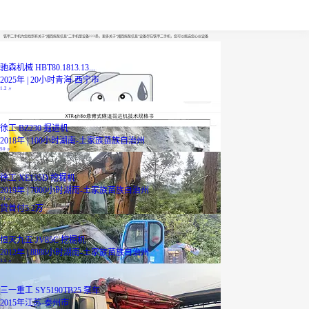
湘西拖泵信息
铁甲二手机为您找到有关于“湘西拖泵信息”二手机型设备223条，更多关于“湘西拖泵信息”设备尽在铁甲二手机，您可以挑选您心仪设备
驰森机械 HBT80.1813.13...
2025年 | 20小时
青海-西宁市
1.2
万
徐工 BZ230 掘进机
2018年 | 100小时
湖南-土家族苗族自治州
50
万
徐工 XE135D 挖掘机
2019年 | 7000小时
湖南-土家族苗族自治州
13
万
贷
首付5.2万
恒天九五 JV85C 挖掘机
2012年 | 8888小时
湖南-土家族苗族自治州
3.5
万
三一重工 SY5190TB25 泵车
2015年
江苏-泰州市