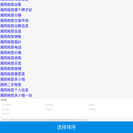
湘西拖泵出售
湘西拖泵哪个牌子好
湘西拖泵分期
湘西拖泵交易市场
湘西拖泵出售信息
湘西拖泵信息
湘西拖泵销售
湘西拖泵报价
湘西拖泵电话
湘西拖泵价格
湘西拖泵收购
湘西拖泵买卖
湘西拖泵按揭
湘西拖泵哪里卖
湘西拖泵多少钱
湘西二手拖泵
湘西拖泵个人信息
湘西拖泵多少钱一台
最优设备
广西二手挖掘机
轮式挖掘机报价
山河智能挖机报价表
履带式挖掘机价格
山河智能挖机报价表
二手压路机报价
小松60挖掘机价格
【湘西拖泵信息】专区为您汇总有关湘西拖泵信息有关的二手设备信息，提供湘西拖泵信息转让,湘西拖泵信息买卖,市场,包括湘西拖泵信息报价，热卖品牌，热卖地区等；还可以直接看到为您精心挑选的湘西拖泵信息相关的机械设备信息，包括其湘西拖泵信息型号、湘西拖泵信息参数、机型介绍、品牌介绍、新机价格信息等；
选择排序