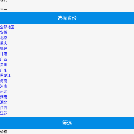
现代
三一
选择省份
全部地区
安徽
北京
重庆
福建
甘肃
广西
贵州
广东
黑龙江
海南
河南
河北
湖南
湖北
江西
江苏
吉林
筛选
辽宁
宁夏
价格