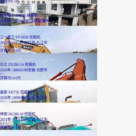
贷
首付8.3万
山东临工 L952D 装载机
2018年 | 10700小时
江西-宜春市
7.5
万
三一重工 SY205H 挖掘机
2022年 | 3474小时
江西-九江市
27.6
万
贷
首付11.0万
日立 ZX200-5A 挖掘机
2020年 | 8800小时
安徽-合肥市
35
万
贷
首付14.0万
鑫豪 XH75E 挖掘机
2020年 | 6000小时
江西-九江市
5.8
万
神钢 SK200-10 挖掘机
2021年 | 7321小时
江西-九江市
35.8
万
贷
首付14.3万