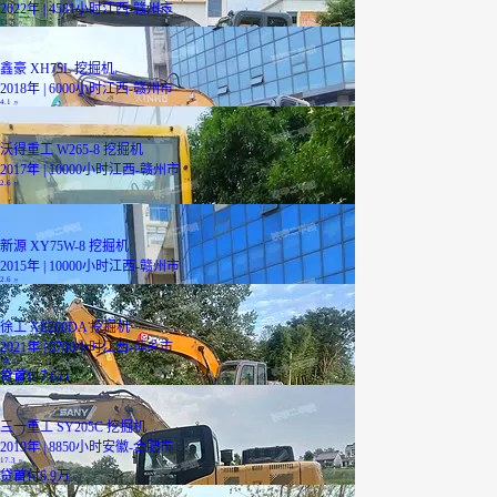
2022年 | 4581小时
江西-赣州市
11.5
万
鑫豪 XH75L 挖掘机
2018年 | 6000小时
江西-赣州市
4.1
万
沃得重工 W265-8 挖掘机
2017年 | 10000小时
江西-赣州市
2.6
万
新源 XY75W-8 挖掘机
2015年 | 10000小时
江西-赣州市
2.6
万
已降2000元
徐工 XE200DA 挖掘机
2021年 | 6700小时
江西-萍乡市
19
万
贷
首付7.6万
三一重工 SY205C 挖掘机
2019年 | 8850小时
安徽-合肥市
17.3
万
贷
首付6.9万