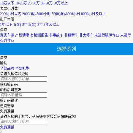
内蒙古
10万以下
10-20万
20-30万
30-50万
50万以上
青海
表显小时数
上海
2000小时以内
2000(含)-5000小时
5000(含)-8000小时
8000小时及以上
陕西
出厂年限
山西
1年以下
1(含)-2年
2(含)-3年
3年及以上
山东
保障
四川
真实车源
产权清晰
有检测报告
非事故车
非翻新车
非大修车
未进行破碎作业
未进行
天津
石方作业
台湾
选择系列
西藏
新疆
清空
香港
确认
云南
全部品牌
全部机型
浙江
请输入短信验证码
获取验证码
60秒后可重发
验证码错误
咨询管家
免费通话
请输入您的手机号，稍后铁甲客服会尽快联系您！
免费通话
×