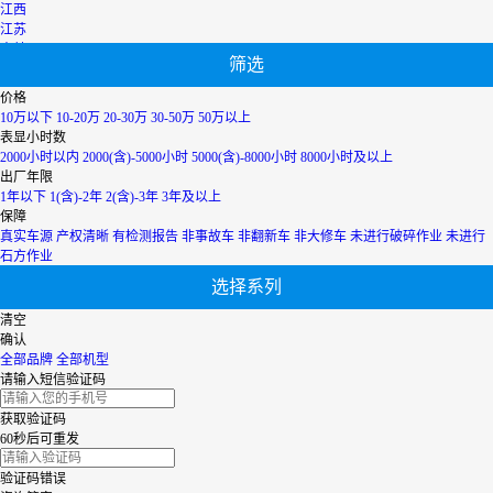
江西
江苏
吉林
筛选
辽宁
宁夏
价格
内蒙古
10万以下
10-20万
20-30万
30-50万
50万以上
青海
表显小时数
上海
2000小时以内
2000(含)-5000小时
5000(含)-8000小时
8000小时及以上
陕西
出厂年限
山西
1年以下
1(含)-2年
2(含)-3年
3年及以上
山东
保障
四川
真实车源
产权清晰
有检测报告
非事故车
非翻新车
非大修车
未进行破碎作业
未进行
天津
石方作业
台湾
选择系列
西藏
新疆
清空
香港
确认
云南
全部品牌
全部机型
浙江
请输入短信验证码
获取验证码
60秒后可重发
验证码错误