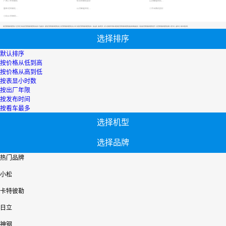
广西二手挖掘机
轮式挖掘机报价
山河智能挖机报价表
履带式挖掘机价格
山河智能挖机报价表
二手压路机报价
小松60挖掘机价格
【宿迁湿地挖掘机哪里便宜】专区为您汇总有关宿迁湿地挖掘机哪里便宜有关的二手设备信息，提供宿迁湿地挖掘机哪里便宜转让,宿迁湿地挖掘机哪里便宜买卖,市场,包括宿迁湿地挖掘机哪里便宜报价，热卖品牌，热卖地区等；还可以直接看到为您精心挑选的宿迁湿地挖掘机哪里便宜相关的机械设备信息，包括其宿迁湿地挖掘机哪里便宜型号、宿迁湿地挖掘机哪里便宜参数、机型介绍、品牌介绍、新机价格信息等；
选择排序
默认排序
按价格从低到高
按价格从高到低
按表显小时数
按出厂年限
按发布时间
按看车最多
选择机型
选择品牌
热门品牌
小松
卡特彼勒
日立
神钢