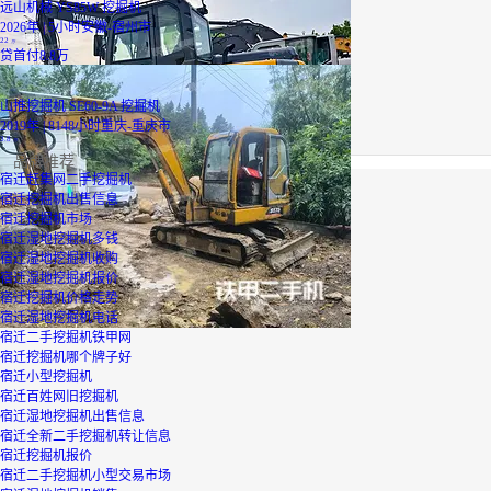
远山机械 YS85W 挖掘机
2026年 | 5小时
安徽-宿州市
22
万
贷
首付8.8万
山推挖掘机 SE60-9A 挖掘机
2019年 | 8148小时
重庆-重庆市
3.8
万
品牌推荐
宿迁赶集网二手挖掘机
宿迁挖掘机出售信息
宿迁挖掘机市场
宿迁湿地挖掘机多钱
宿迁湿地挖掘机收购
宿迁湿地挖掘机报价
宿迁挖掘机价格走势
宿迁湿地挖掘机电话
宿迁二手挖掘机铁甲网
宿迁挖掘机哪个牌子好
宿迁小型挖掘机
宿迁百姓网旧挖掘机
宿迁湿地挖掘机出售信息
宿迁全新二手挖掘机转让信息
宿迁挖掘机报价
宿迁二手挖掘机小型交易市场