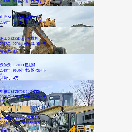
2013年 | 8000小时
广西-南宁市
13.5
万
山推 SD16L湿地型 推土机
2020年 | 3992小时
广西-来宾市
26
万
徐工 XE135D Pro 挖掘机
2017年 | 2700小时
安徽-宿州市
13
万
贷
首付5.2万
沃尔沃 EC210D 挖掘机
2019年 | 9100小时
安徽-宿州市
21
万
贷
首付8.4万
中联重科 ZE75E-10 挖掘机
2020年 | 5956小时
安徽-宿州市
9.5
万
远山机械 YS80W 挖掘机
2026年 | 5小时
安徽-宿州市
22.8
万
贷
首付9.1万