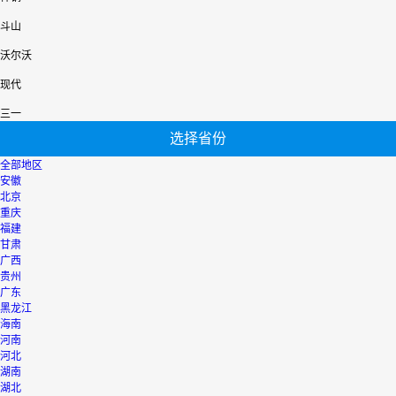
斗山
沃尔沃
现代
三一
选择省份
全部地区
安徽
北京
重庆
福建
甘肃
广西
贵州
广东
黑龙江
海南
河南
河北
湖南
湖北