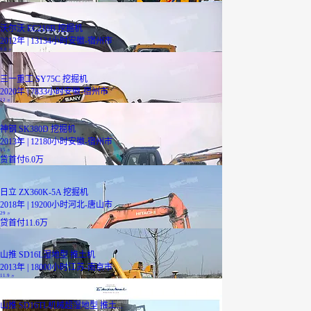
沃尔沃 EC210B 挖掘机
2012年 | 13134小时
安徽-宿州市
9.8
万
三一重工 SY75C 挖掘机
2020年 | 7833小时
安徽-宿州市
12
万
神钢 SK380D 挖掘机
2013年 | 12180小时
安徽-宿州市
15
万
贷
首付6.0万
日立 ZX360K-5A 挖掘机
2018年 | 19200小时
河北-唐山市
29
万
贷
首付11.6万
山推 SD16L湿地型 推土机
2013年 | 18000小时
江苏-南京市
11.9
万
山推 SD16TL机械超湿地型 推土...