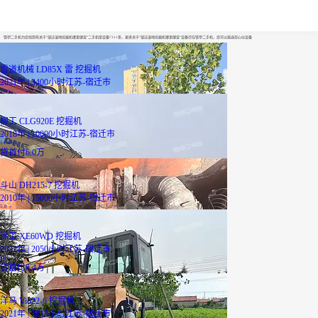
宿迁湿地挖掘机哪里便宜
铁甲二手机为您找到有关于“宿迁湿地挖掘机哪里便宜”二手机型设备7311条，更多关于“宿迁湿地挖掘机哪里便宜”设备尽在铁甲二手机，您可以挑选您心仪设备
雷道机械 LD85X 雷 挖掘机
2021年 | 3400小时
江苏-宿迁市
11
万
柳工 CLG920E 挖掘机
2018年 | 10000小时
江苏-宿迁市
14.9
万
贷
首付6.0万
斗山 DH215-7 挖掘机
2010年 | 15000小时
江苏-宿迁市
5.8
万
徐工 XE60WD 挖掘机
2022年 | 2050小时
江苏-宿迁市
16
万
贷
首付6.4万
洋马 Vio22-6 挖掘机
2021年 | 3815小时
江苏-宿迁市