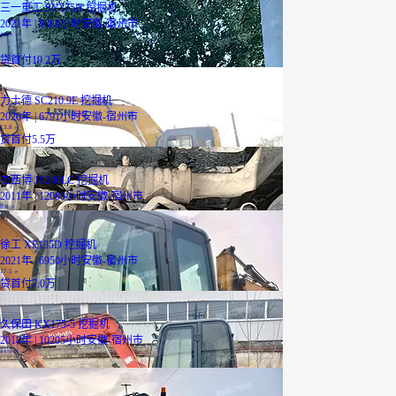
三一重工 SY375H 挖掘机
2021年 | 8880小时
安徽-宿州市
48
万
贷
首付19.2万
力士德 SC210.9E 挖掘机
2020年 | 6791小时
安徽-宿州市
13.8
万
贷
首付5.5万
杰西博 JS240LC 挖掘机
2011年 | 12000小时
安徽-宿州市
8.8
万
徐工 XE135D 挖掘机
2021年 | 6950小时
安徽-宿州市
17.5
万
贷
首付7.0万
久保田 KX175-5 挖掘机
2018年 | 10205小时
安徽-宿州市
11.5
万