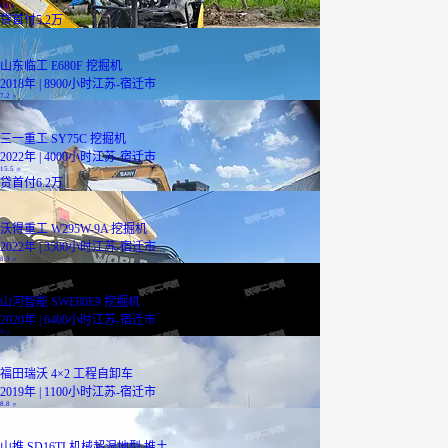
13
万
贷
首付5.2万
山东临工 E680F 挖掘机
2018年 | 8900小时
江苏-宿迁市
7.2
万
三一重工 SY75C 挖掘机
2022年 | 4000小时
江苏-宿迁市
15.5
万
贷
首付6.2万
沃得重工 W295W-9A 挖掘机
2022年 | 3500小时
江苏-宿迁市
8.3
万
山河智能 SWE80E9 挖掘机
2020年 | 6400小时
江苏-宿迁市
9
万
福田瑞沃 4×2 工程自卸车
2019年 | 1100小时
江苏-宿迁市
8.8
万
山推 SD16TL机械超湿地型 推土...