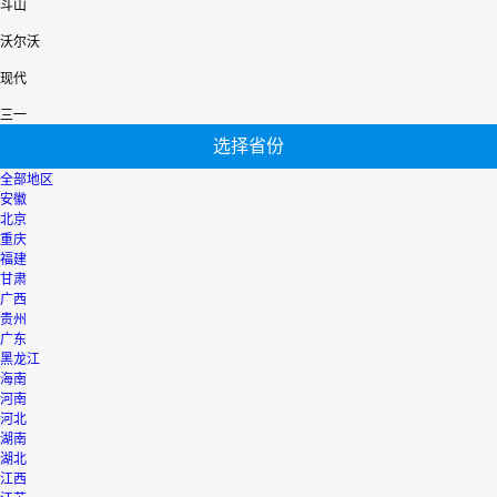
斗山
沃尔沃
现代
三一
选择省份
全部地区
安徽
北京
重庆
福建
甘肃
广西
贵州
广东
黑龙江
海南
河南
河北
湖南
湖北
江西