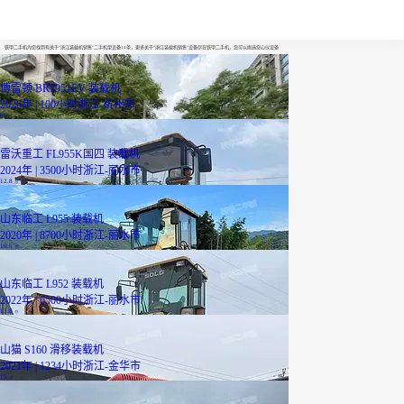
浙江装载机销售
铁甲二手机为您找到有关于“浙江装载机销售”二手机型设备14条，更多关于“浙江装载机销售”设备尽在铁甲二手机，您可以挑选您心仪设备
博雷顿 BRT951EV 装载机
2026年 | 100小时
浙江-杭州市
6
万
雷沃重工 FL955K国四 装载机
2024年 | 3500小时
浙江-丽水市
12.8
万
山东临工 L955 装载机
2020年 | 8700小时
浙江-丽水市
10.5
万
已降1.0万
山东临工 L952 装载机
2022年 | 6500小时
浙江-丽水市
13.8
万
山猫 S160 滑移装载机
2021年 | 1234小时
浙江-金华市
15
万