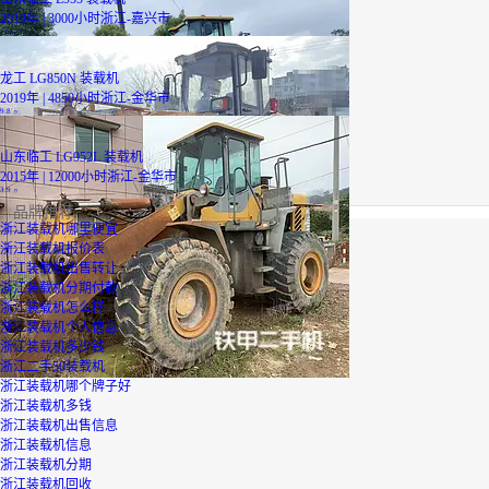
2019年 | 3000小时
浙江-嘉兴市
11
万
龙工 LG850N 装载机
2019年 | 4850小时
浙江-金华市
9.8
万
山东临工 LG952L 装载机
2015年 | 12000小时
浙江-金华市
3.9
万
品牌推荐
浙江装载机哪里便宜
浙江装载机报价表
浙江装载机出售转让
浙江装载机分期付款
浙江装载机怎么样
浙江装载机个人信息
浙江装载机多少钱
浙江二手50装载机
浙江装载机哪个牌子好
浙江装载机多钱
浙江装载机出售信息
浙江装载机信息
浙江装载机分期
浙江装载机回收