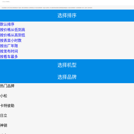
小松60挖掘机价格
【浙江装载机销售】专区为您汇总有关浙江装载机销售有关的二手设备信息，提供浙江装载机销售转让,浙江装载机销售买卖,市场,包括浙江装载机销售报价，热卖品牌，热卖地区等；还可以直接看到为您精心挑选的浙江装载机销售相关的机械设备信息，包括其浙江装载机销售型号、浙江装载机销售参数、机型介绍、品牌介绍、新机价格信息等；
选择排序
默认排序
按价格从低到高
按价格从高到低
按表显小时数
按出厂年限
按发布时间
按看车最多
选择机型
选择品牌
热门品牌
小松
卡特彼勒
日立
神钢