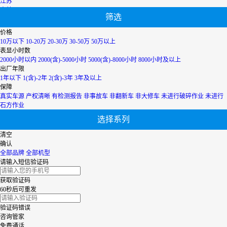
江苏
吉林
筛选
辽宁
宁夏
价格
内蒙古
10万以下
10-20万
20-30万
30-50万
50万以上
青海
表显小时数
上海
2000小时以内
2000(含)-5000小时
5000(含)-8000小时
8000小时及以上
陕西
出厂年限
山西
1年以下
1(含)-2年
2(含)-3年
3年及以上
山东
保障
四川
真实车源
产权清晰
有检测报告
非事故车
非翻新车
非大修车
未进行破碎作业
未进行
天津
石方作业
台湾
选择系列
西藏
新疆
清空
香港
确认
云南
全部品牌
全部机型
浙江
请输入短信验证码
获取验证码
60秒后可重发
验证码错误
咨询管家
免费通话