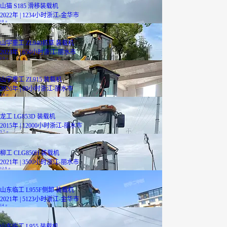
山猫 S185 滑移装载机
2022年 | 1234小时
浙江-金华市
18
万
山宇重工 ZL940抓草 装载机
2023年 | 650小时
浙江-丽水市
2.9
万
山宇重工 ZL915 装载机
2026年 | 80小时
浙江-丽水市
1.6
万
龙工 LG853D 装载机
2015年 | 12000小时
浙江-丽水市
3.7
万
柳工 CLG850H 装载机
2021年 | 3500小时
浙江-丽水市
12.9
万
山东临工 L955F侧卸 装载机
2021年 | 5123小时
浙江-金华市
14
万
山东临工 L955 装载机