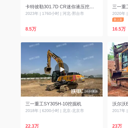
卡特彼勒301.7D CR迷你液压挖掘机
三一重工
2023年 | 1760小时 | 河北-邢台市
2020年 
新上架
8.5万
16.5万
06-10更新
三一重工SY305H-10挖掘机
沃尔沃E
2018年 | 6200小时 | 北京-北京市
2017年 
22.3万
23万