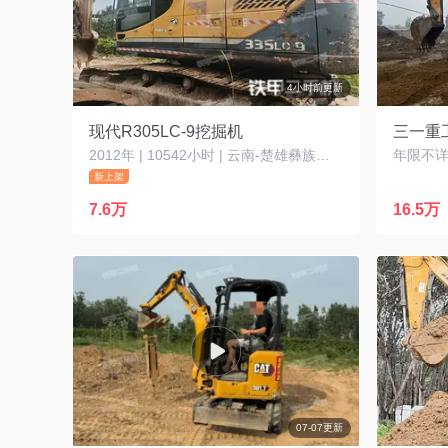
4小时前更新
现代R305LC-9挖掘机
三一重工
2012年 | 10542小时 | 云南-楚雄彝族自治州
年限不详 
新上架
7.6万
16.5万
07-07更新