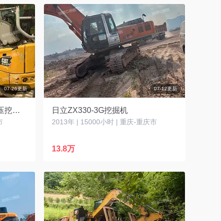
07-26更新
07-12更新
卡特彼勒301.7D CR迷你液压挖掘机
日立ZX330-3G挖掘机
市
2013年 | 15000小时 | 重庆-重庆市
13.8万