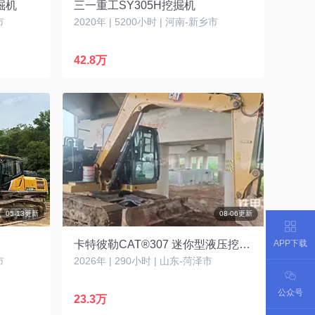
掘机
三一重工SY305H挖掘机
市
2020年 | 5200小时 | 河南-新乡市
42.8万
05-13更新
08-06更新
APP下载
卡特彼勒CAT®307 迷你型液压挖掘机
市
2026年 | 290小时 | 山东-菏泽市
公众号
23.3万