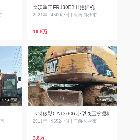
雷沃重工FR130E2-H挖掘机
市
2021年 | 4500小时 | 河南-郑州市
16.8万
07-31更新
07-08更新
卡特彼勒CAT®306 小型液压挖掘机
州市
2011年 | 9652小时 | 广西-桂林市
3.6万