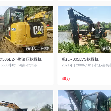
07-01更新
勒306E2小型液压挖掘机
现代R305LVS挖掘机
| 5500小时 | 河南-郑州市
2021年 | 2000小时 | 浙江-嘉兴
40万