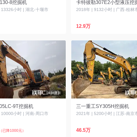
130-8挖掘机
卡特彼勒307E2小型液压挖
| 13326小时 | 湖北-十堰市
2018年 | 9132小时 | 广西-桂林
12.9万
08-06更新
05LC-9T挖掘机
三一重工SY305H挖掘机
| 10000小时 | 河南-周口市
2021年 | 5200小时 | 江苏-南京
46.5万
（已降1000元）