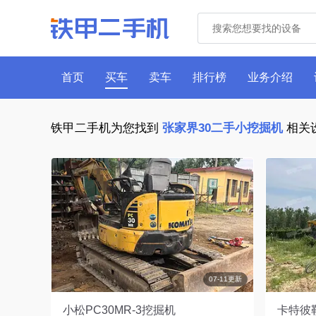
首页
买车
卖车
排行榜
业务介绍
铁甲二手机为您找到
张家界30二手小挖掘机
相关
07-11更新
小松PC30MR-3挖掘机