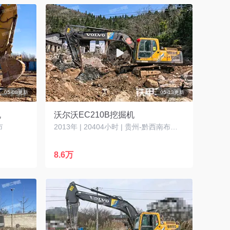
05-08更新
05-13更新
机
沃尔沃EC210B挖掘机
市
2013年 | 20404小时 | 贵州-黔西南布依族苗族自治州
8.6万