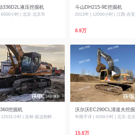
336D2L液压挖掘机
斗山DH215-9E挖掘机
| 6500小时 | 北京-北京市
2013年 | 12000小时 | 江西-吉
8.9万
06-17更新
360挖掘机
沃尔沃EC290CL清道夫挖
2009年 | 12531小时 | 吉林-延边朝鲜族自治州
年限不详 | 4200小时 | 北京-北
15.8万