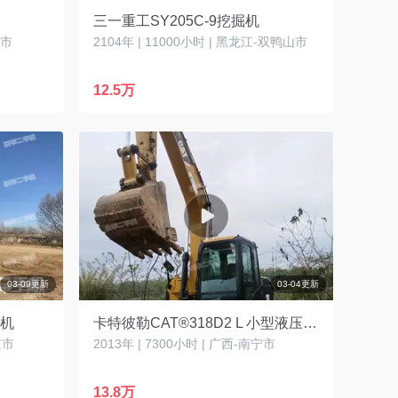
三一重工SY205C-9挖掘机
安市
2104年 | 11000小时 | 黑龙江-双鸭山市
12.5万
03-09更新
03-04更新
掘机
卡特彼勒CAT®318D2 L 小型液压挖掘机
京市
2013年 | 7300小时 | 广西-南宁市
13.8万