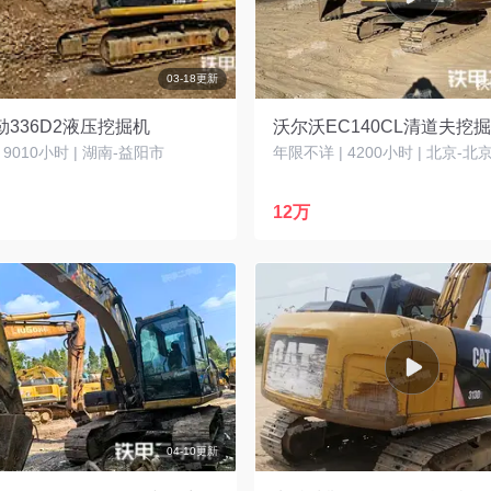
03-18更新
336D2液压挖掘机
沃尔沃EC140CL清道夫挖
| 9010小时 | 湖南-益阳市
年限不详 | 4200小时 | 北京-北
12万
04-10更新