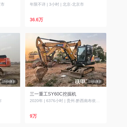
京市
年限不详 | 3小时 | 北京-北京市
36.6万
05-08更新
03-01更新
三一重工SY60C挖掘机
市
2020年 | 6376小时 | 贵州-黔西南布依族苗族自治州
9万