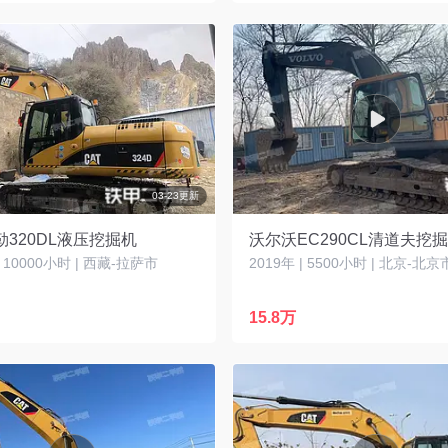
03-23更新
320DL液压挖掘机
沃尔沃EC290CL清道夫挖
| 10000小时 | 西藏-拉萨市
2019年 | 5500小时 | 北京-北京
15.8万