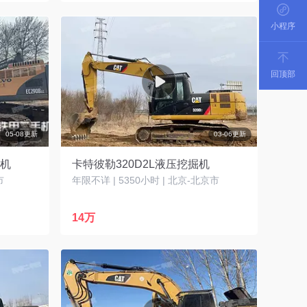
小程序
回顶部
05-08更新
03-06更新
掘机
卡特彼勒320D2L液压挖掘机
市
年限不详 | 5350小时 | 北京-北京市
14万