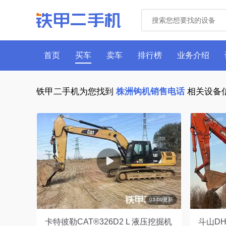
首页
买车
卖车
排行榜
业务介绍
铁甲二手机为您找到
株洲钩机销售电话
相关设备
03-09更新
卡特彼勒CAT®326D2 L 液压挖掘机
斗山DH