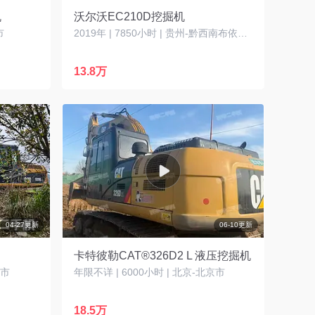
机
沃尔沃EC210D挖掘机
市
2019年 | 7850小时 | 贵州-黔西南布依族苗族自治州
13.8万
04-27更新
06-10更新
卡特彼勒CAT®326D2 L 液压挖掘机
州市
年限不详 | 6000小时 | 北京-北京市
18.5万