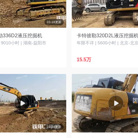
03-18更新
336D2液压挖掘机
卡特彼勒320D2L液压挖掘
| 9010小时 | 湖南-益阳市
年限不详 | 5600小时 | 北京-北
15.5万
03-24更新