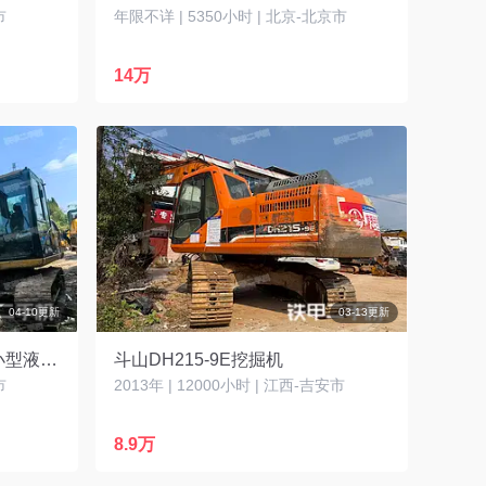
市
年限不详 | 5350小时 | 北京-北京市
14万
04-10更新
03-13更新
卡特彼勒CAT®313D2 GC 小型液压挖掘机
斗山DH215-9E挖掘机
市
2013年 | 12000小时 | 江西-吉安市
8.9万