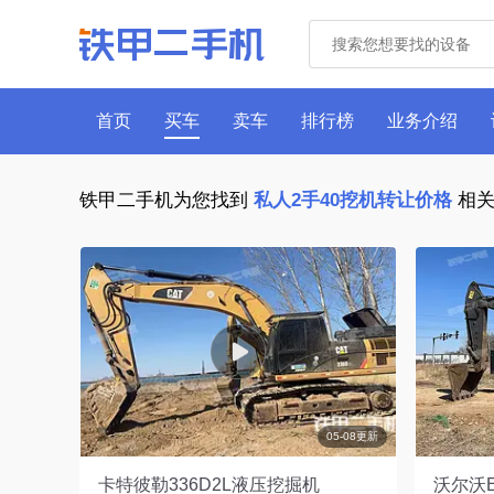
首页
买车
卖车
排行榜
业务介绍
铁甲二手机为您找到
私人2手40挖机转让价格
相关
05-08更新
卡特彼勒336D2L液压挖掘机
沃尔沃E