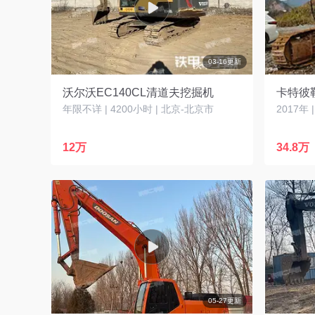
03-16更新
沃尔沃EC140CL清道夫挖掘机
卡特彼勒
年限不详 | 4200小时 | 北京-北京市
2017年 
12万
34.8万
05-27更新