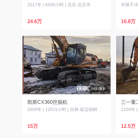
2017年 | 6500小时 | 北京-北京市
年限不详 
24.6万
10.8万
06-17更新
凯斯CX360挖掘机
三一重工
2009年 | 12531小时 | 吉林-延边朝鲜族自治州
2104年
15万
12.5万