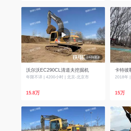
03-09更新
沃尔沃EC290CL清道夫挖掘机
卡特彼勒
年限不详 | 4200小时 | 北京-北京市
2018年 
15.8万
15万