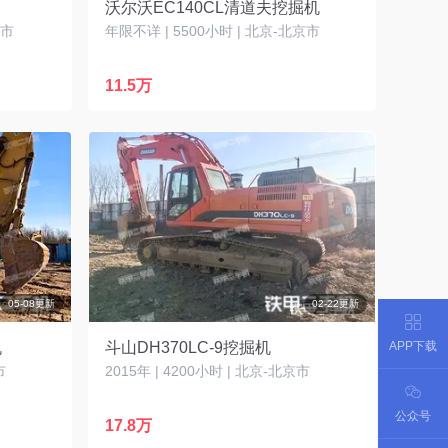
沃尔沃EC140CL清道夫挖掘机
宁市
年限不详 | 5500小时 | 北京-北京市
11.5万
05-08更新
02-22更新
APP下载
机
斗山DH370LC-9挖掘机
市
2015年 | 4200小时 | 北京-北京市
公众号
17.8万