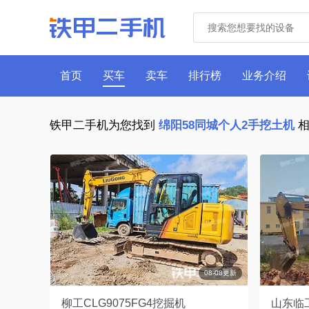
首页
买车
卖车
排行榜
业务介绍
铁甲二手机为您找到
绵阳58同城个人2手挖土机
相
08-08更新
柳工CLG9075FG4挖掘机
山东临工