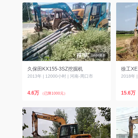
08-06更新
久保田KX155-3SZ挖掘机
徐工XE
2013年 | 12000小时 | 河南-周口市
2018年 
4.6万
15.6万
（已降1000元）