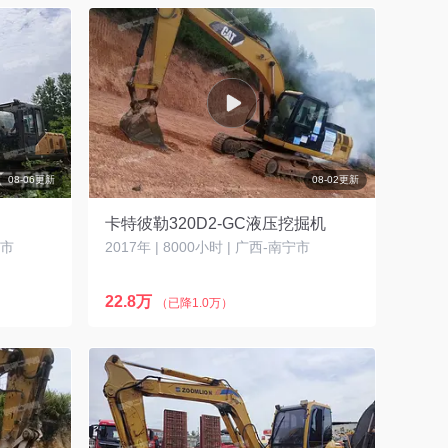
08-06更新
08-02更新
卡特彼勒320D2-GC液压挖掘机
口市
2017年 | 8000小时 | 广西-南宁市
22.8万
（已降1.0万）