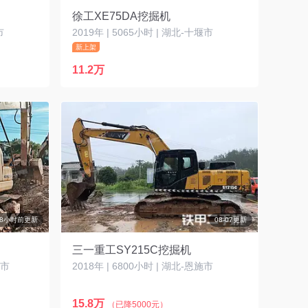
徐工XE75DA挖掘机
市
2019年 | 5065小时 | 湖北-十堰市
新上架
11.2万
8小时前更新
08-07更新
三一重工SY215C挖掘机
湖市
2018年 | 6800小时 | 湖北-恩施市
15.8万
（已降5000元）