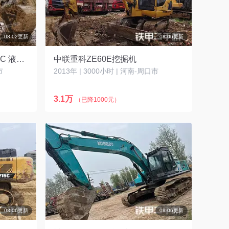
08-02更新
08-06更新
卡特彼勒新一代CAT®336 GC 液压挖掘机
中联重科ZE60E挖掘机
市
2013年 | 3000小时 | 河南-周口市
3.1万
（已降1000元）
08-06更新
08-06更新