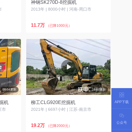
神钢SK270D-8挖掘机
市
2013年 | 8000小时 | 河南-周口市
11.7万
（已降1000元）
08-04更新
08-07更新
APP下载
挖掘机
柳工CLG920E挖掘机
家庄市
2021年 | 6697小时 | 江苏-南京市
公众号
19.2万
（已降2000元）