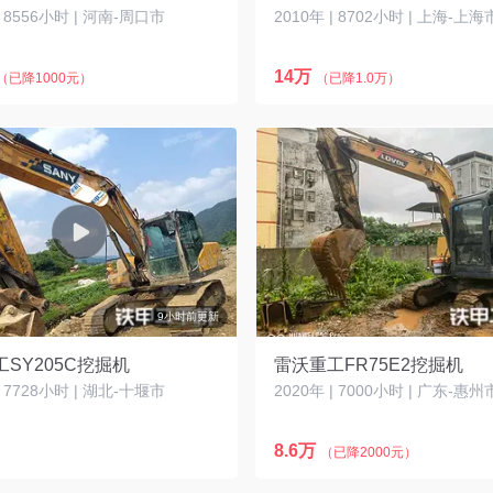
| 8556小时 | 河南-周口市
2010年 | 8702小时 | 上海-上海
14万
（已降1000元）
（已降1.0万）
9小时前更新
SY205C挖掘机
雷沃重工FR75E2挖掘机
| 7728小时 | 湖北-十堰市
2020年 | 7000小时 | 广东-惠州
8.6万
（已降2000元）