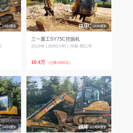
08-07更新
08-06更新
三一重工SY75C挖掘机
市
2019年 | 8000小时 | 河南-周口市
10.4万
（已降1000元）
08-03更新
9小时前更新