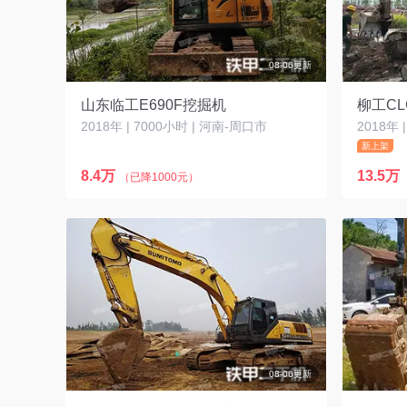
08-06更新
山东临工E690F挖掘机
柳工CL
2018年 | 7000小时 | 河南-周口市
2018年 
新上架
8.4万
13.5万
（已降1000元）
08-06更新