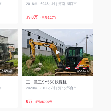
市
2018年 | 6943小时 | 河南-周口市
39.8万
（已降2.2万）
08-08更新
08-08更新
三一重工SY55C挖掘机
市
2020年 | 3106小时 | 河北-邢台市
6万
（已降5000元）