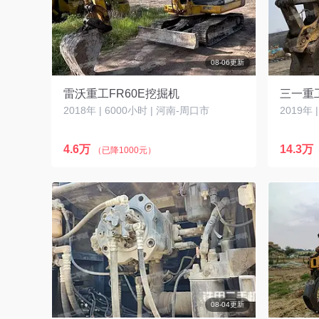
08-06更新
雷沃重工FR60E挖掘机
三一重工
2018年 | 6000小时 | 河南-周口市
2019年 
4.6万
14.3万
（已降1000元）
08-04更新