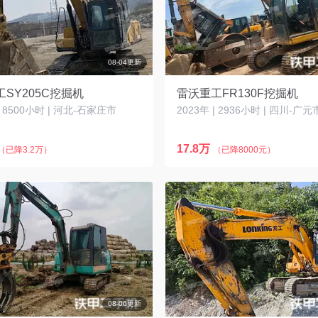
08-04更新
SY205C挖掘机
雷沃重工FR130F挖掘机
| 8500小时 | 河北-石家庄市
2023年 | 2936小时 | 四川-广元
17.8万
（已降3.2万）
（已降8000元）
08-06更新