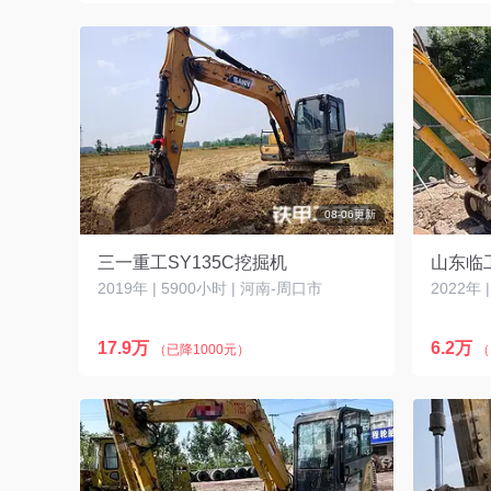
08-06更新
三一重工SY135C挖掘机
山东临工
2019年 | 5900小时 | 河南-周口市
2022年 
17.9万
6.2万
（已降1000元）
（