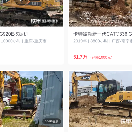
9小时前更新
G920E挖掘机
| 10000小时 | 重庆-重庆市
2019年 | 8800小时 | 广西-南宁
51.7万
（已降1000元）
08-06更新