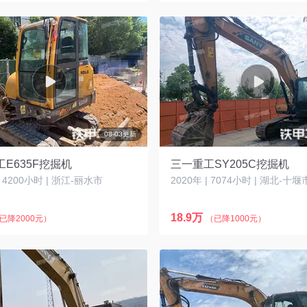
08-03更新
E635F挖掘机
三一重工SY205C挖掘机
| 4200小时 | 浙江-丽水市
2020年 | 7074小时 | 湖北-十堰
18.9万
已降2000元）
（已降1000元）