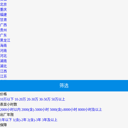
北京
重庆
福建
甘肃
广西
贵州
广东
黑龙江
海南
河南
河北
湖南
湖北
江西
江苏
吉林
筛选
辽宁
宁夏
价格
内蒙古
10万以下
10-20万
20-30万
30-50万
50万以上
青海
表显小时数
上海
2000小时以内
2000(含)-5000小时
5000(含)-8000小时
8000小时及以上
陕西
出厂年限
山西
1年以下
1(含)-2年
2(含)-3年
3年及以上
山东
保障