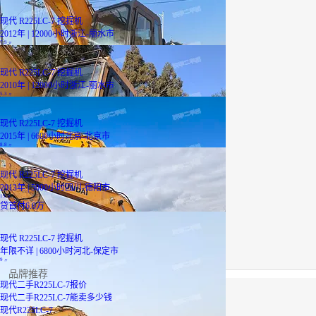
现代 R225LC-7 挖掘机
2012年 | 12000小时
浙江-丽水市
7.3
万
现代 R225LC-7 挖掘机
2010年 | 12000小时
浙江-丽水市
5.3
万
现代 R225LC-7 挖掘机
2015年 | 6600小时
北京-北京市
8.8
万
现代 R225LC-7 挖掘机
2013年 | 5000小时
四川-德阳市
15
万
贷
首付6.0万
现代 R225LC-7 挖掘机
年限不详 | 6800小时
河北-保定市
9
万
品牌推荐
现代二手R225LC-7报价
现代二手R225LC-7能卖多少钱
现代R225LC-7