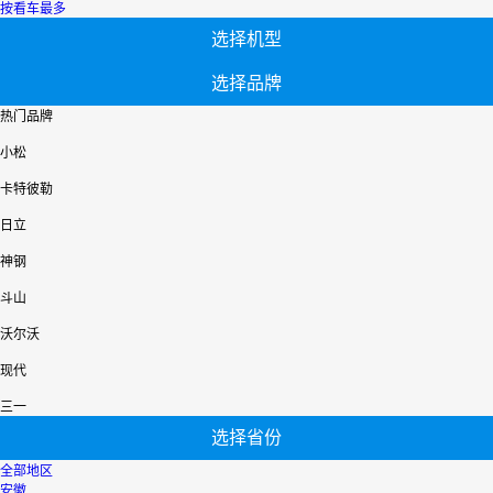
按看车最多
选择机型
选择品牌
热门品牌
小松
卡特彼勒
日立
神钢
斗山
沃尔沃
现代
三一
选择省份
全部地区
安徽