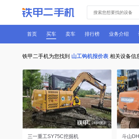
首页
买车
卖车
排行榜
业务介绍
铁甲二手机为您找到
山工钩机报价表
相关设备信
08-06更新
三一重工SY75C挖掘机
斗山DH