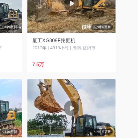
06-26更新
3小时前更新
厦工XG809F挖掘机
市
2017年 | 4919小时 | 湖南-益阳市
7.5万
08-05更新
7小时前更新