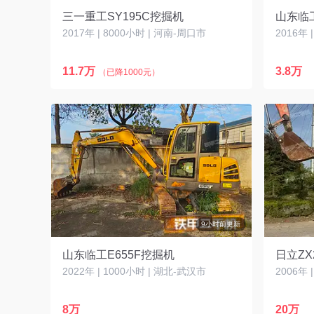
三一重工SY195C挖掘机
山东临工
2017年 | 8000小时 | 河南-周口市
2016年 
11.7万
3.8万
（已降1000元）
9小时前更新
山东临工E655F挖掘机
日立ZX
2022年 | 1000小时 | 湖北-武汉市
2006年 
8万
20万