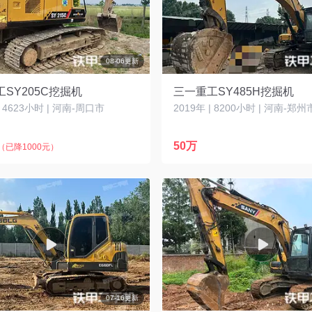
08-06更新
SY205C挖掘机
三一重工SY485H挖掘机
| 4623小时 | 河南-周口市
2019年 | 8200小时 | 河南-郑州
50万
（已降1000元）
07-16更新