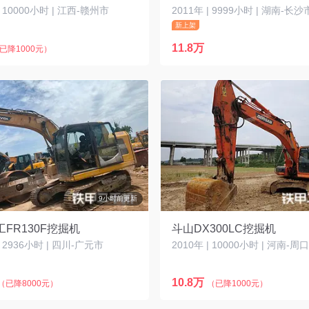
| 10000小时 | 江西-赣州市
2011年 | 9999小时 | 湖南-长沙
新上架
11.8万
已降1000元）
9小时前更新
FR130F挖掘机
斗山DX300LC挖掘机
| 2936小时 | 四川-广元市
2010年 | 10000小时 | 河南-周
10.8万
（已降8000元）
（已降1000元）