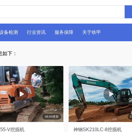
设备检测
行业资讯
服务保障
关于铁甲
息如下：
08-04更新
55-V挖掘机
神钢SK210LC-8挖掘机