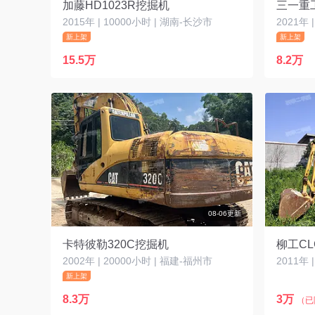
加藤HD1023R挖掘机
三一重工
2015年 | 10000小时 | 湖南-长沙市
2021年 
新上架
新上架
15.5万
8.2万
08-06更新
卡特彼勒320C挖掘机
柳工CL
2002年 | 20000小时 | 福建-福州市
2011年 
新上架
8.3万
3万
（已