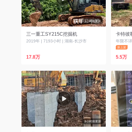
9小时前更新
三一重工SY215C挖掘机
卡特彼勒
2019年 | 7193小时 | 湖南-长沙市
年限不详 
新上架
17.8万
5.5万
9小时前更新