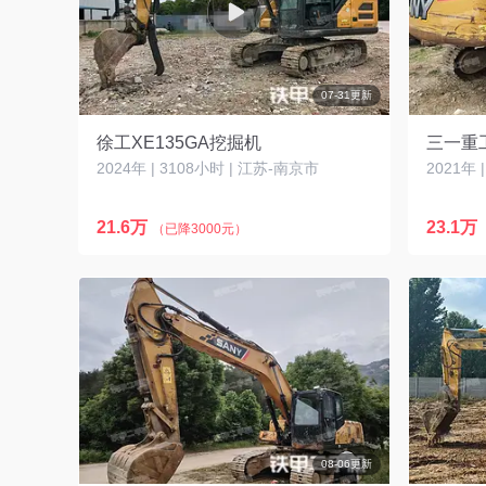
07-31更新
徐工XE135GA挖掘机
三一重工
2024年 | 3108小时 | 江苏-南京市
2021年 
21.6万
23.1万
（已降3000元）
08-06更新