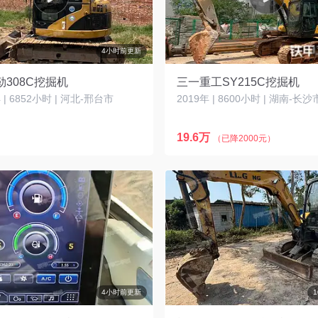
4小时前更新
308C挖掘机
三一重工SY215C挖掘机
| 6852小时 | 河北-邢台市
2019年 | 8600小时 | 湖南-长沙
19.6万
（已降2000元）
4小时前更新