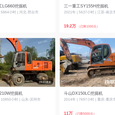
LG660挖掘机
三一重工SY155H挖掘机
| 5864小时 | 河北-邢台市
2021年 | 5637小时 | 江苏-南京
19.2万
（已降1000元）
08-03更新
210W挖掘机
斗山DX150LC挖掘机
| 10850小时 | 山东-滨州市
2014年 | 7697小时 | 重庆-重庆
11万
（已降5000元）