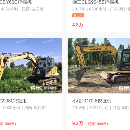
SY60C挖掘机
柳工CLG9045E挖掘机
| 4350小时 | 江西-吉安市
2017年 | 8800小时 | 广东-惠州
新上架
4.8万
08-06更新
G908C挖掘机
小松PC70-8挖掘机
| 10000小时 | 河南-周口市
2018年 | 10217小时 | 河南-周
9.3万
降1000元）
（已降1000元）