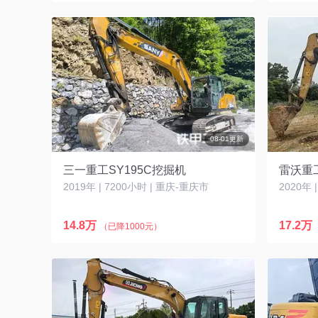
08-01更新
三一重工SY195C挖掘机
雷沃重工
2019年 | 7200小时 | 重庆-重庆市
2020年 
14.8万
17.2万
（已降1000元）