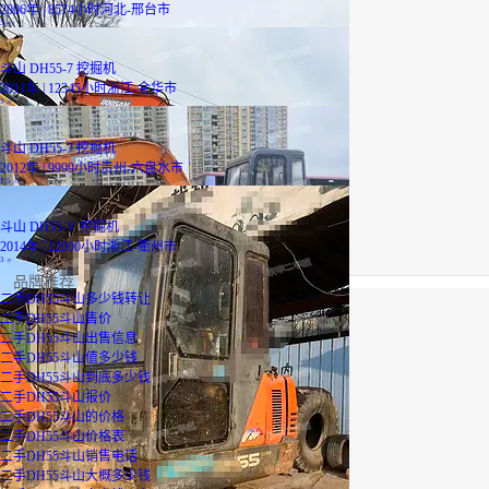
2006年 | 8574小时
河北-邢台市
3
万
斗山 DH55-7 挖掘机
2011年 | 12345小时
浙江-金华市
3
万
斗山 DH55-7 挖掘机
2012年 | 9999小时
贵州-六盘水市
2.5
万
斗山 DH55-V 挖掘机
2014年 | 12000小时
浙江-衢州市
3
万
品牌推荐
二手DH55斗山多少钱转让
二手DH55斗山售价
二手DH55斗山出售信息
二手DH55斗山值多少钱
二手DH55斗山到底多少钱
二手DH55斗山报价
二手DH55斗山的价格
二手DH55斗山价格表
二手DH55斗山销售电话
二手DH55斗山大概多少钱