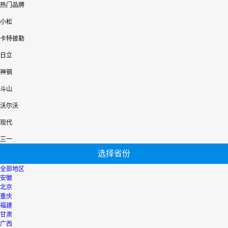
热门品牌
小松
卡特彼勒
日立
神钢
斗山
沃尔沃
现代
三一
选择省份
全部地区
安徽
北京
重庆
福建
甘肃
广西