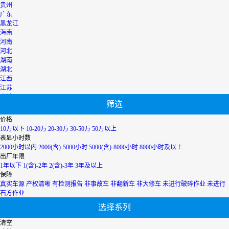
贵州
广东
黑龙江
海南
河南
河北
湖南
湖北
江西
江苏
吉林
筛选
辽宁
宁夏
价格
内蒙古
10万以下
10-20万
20-30万
30-50万
50万以上
青海
表显小时数
上海
2000小时以内
2000(含)-5000小时
5000(含)-8000小时
8000小时及以上
陕西
出厂年限
山西
1年以下
1(含)-2年
2(含)-3年
3年及以上
山东
保障
四川
真实车源
产权清晰
有检测报告
非事故车
非翻新车
非大修车
未进行破碎作业
未进行
天津
石方作业
台湾
选择系列
西藏
新疆
清空
香港