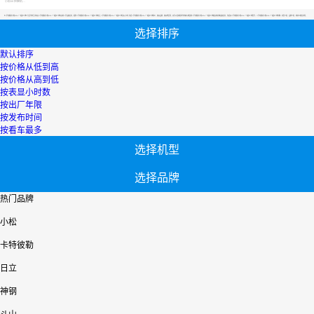
小松60挖掘机价格
【二手挖掘机小松PC56-7一般多少钱】专区为您汇总有关二手挖掘机小松PC56-7一般多少钱有关的二手设备信息，提供二手挖掘机小松PC56-7一般多少钱转让,二手挖掘机小松PC56-7一般多少钱买卖,市场,包括二手挖掘机小松PC56-7一般多少钱报价，热卖品牌，热卖地区等；还可以直接看到为您精心挑选的二手挖掘机小松PC56-7一般多少钱相关的机械设备信息，包括其二手挖掘机小松PC56-7一般多少钱型号、二手挖掘机小松PC56-7一般多少钱参数、机型介绍、品牌介绍、新机价格信息等；
选择排序
默认排序
按价格从低到高
按价格从高到低
按表显小时数
按出厂年限
按发布时间
按看车最多
选择机型
选择品牌
热门品牌
小松
卡特彼勒
日立
神钢