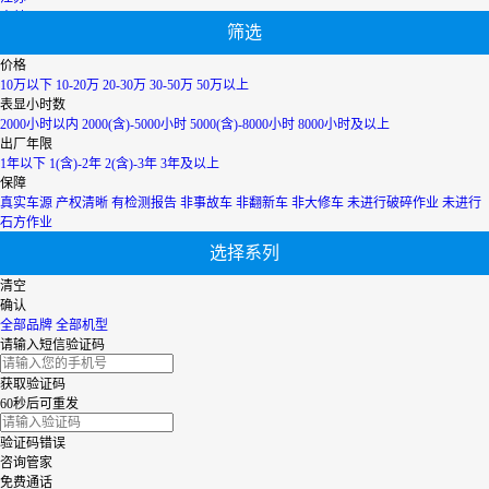
吉林
筛选
辽宁
宁夏
价格
内蒙古
10万以下
10-20万
20-30万
30-50万
50万以上
青海
表显小时数
上海
2000小时以内
2000(含)-5000小时
5000(含)-8000小时
8000小时及以上
陕西
出厂年限
山西
1年以下
1(含)-2年
2(含)-3年
3年及以上
山东
保障
四川
真实车源
产权清晰
有检测报告
非事故车
非翻新车
非大修车
未进行破碎作业
未进行
天津
石方作业
台湾
选择系列
西藏
新疆
清空
香港
确认
云南
全部品牌
全部机型
浙江
请输入短信验证码
获取验证码
60秒后可重发
验证码错误
咨询管家
免费通话