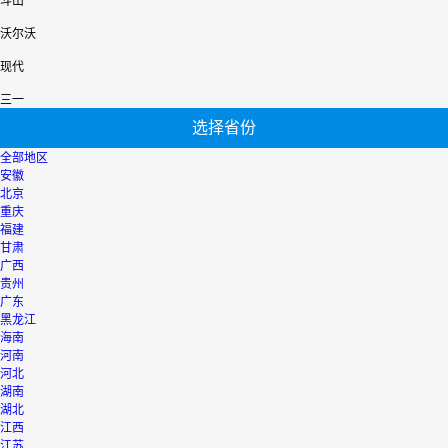
斗山
沃尔沃
现代
三一
选择省份
全部地区
安徽
北京
重庆
福建
甘肃
广西
贵州
广东
黑龙江
海南
河南
河北
湖南
湖北
江西
江苏