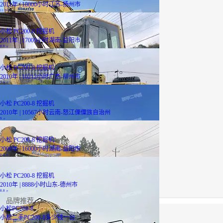
2011年 | 18000小时
江苏-扬州市
11.9
万
小松 PC200-8 挖掘机
2011年 | 17000小时
湖南-益阳市
8.8
万
小松 PC200-8 挖掘机
2010年 | 10212小时
广西-柳州市
7.9
万
小松 PC200-8 挖掘机
2010年 | 10567小时
云南-怒江傈僳族自治州
9
万
小松 PC200-8 挖掘机
2009年 | 16000小时
湖南-益阳市
8.8
万
小松 PC200-8 挖掘机
2010年 | 8888小时
山东-德州市
8.8
万
品牌推荐
小松PC200-8
小松二手PC200-8多少钱一台