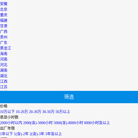
安徽
北京
重庆
福建
甘肃
广西
贵州
广东
黑龙江
海南
河南
河北
湖南
湖北
江西
江苏
吉林
筛选
辽宁
宁夏
价格
内蒙古
10万以下
10-20万
20-30万
30-50万
50万以上
青海
表显小时数
上海
2000小时以内
2000(含)-5000小时
5000(含)-8000小时
8000小时及以上
陕西
出厂年限
山西
1年以下
1(含)-2年
2(含)-3年
3年及以上
山东