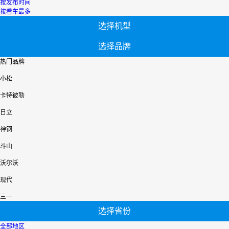
按发布时间
按看车最多
选择机型
选择品牌
热门品牌
小松
卡特彼勒
日立
神钢
斗山
沃尔沃
现代
三一
选择省份
全部地区