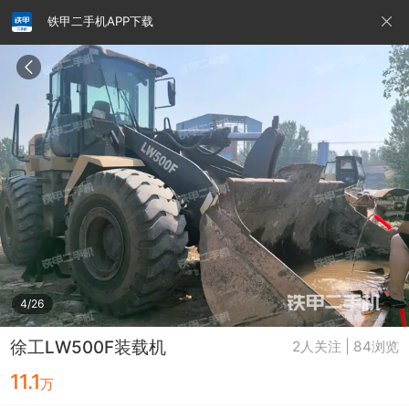
铁甲二手机APP下载
请输入手机号
提
交
即
表
示
您
同
铁甲龙总部
4000099032
认证经纪人
意
《隐
私
政
4/26
策》
徐工LW500F装载机
2人关注 | 84浏览
11.1
万