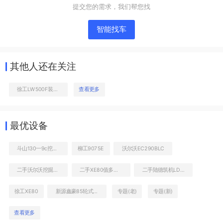
提交您的需求，我们帮您找
工作装置
智能找车
其他人还在关注
徐工LW500F装载机
查看更多
最优设备
铲斗后45°
斗山130一9c挖掘机二手18年
柳工9075E
沃尔沃EC290BLC
二手沃尔沃挖掘机EC290BLC价格
二手XE80值多少钱
二手陆德筑机LDJ90沥青搅拌站
徐工XE80
新源鑫豪85轮式挖掘机多少钱
专题(老)
专题(新)
查看更多