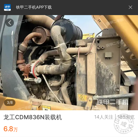
铁甲二手机APP下载
请输入手机号
提
交
即
表
示
您
同
铁甲龙总部
4000099032
认证经纪人
意
《隐
私
政
3/8
策》
龙工CDM836N装载机
14人关注 | 185浏览
6.8
万