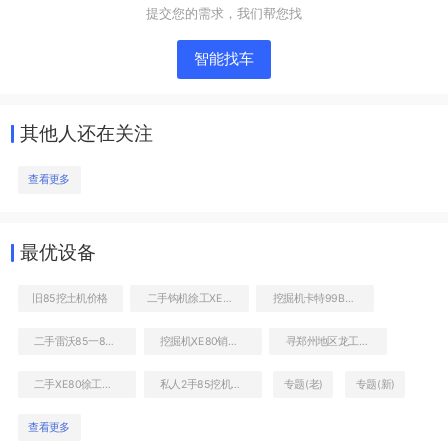
提交您的需求，我们帮您找
智能找车
其他人还在关注
查看更多
发动机右侧
最优设备
旧85挖土机价格
二手钩机徐工XE80多少钱转让
挖掘机卡特99B320挖机
二手雷沃85一8挖掘机
挖掘机XE80销售电话
寻郑州地区龙工85一9二手挖掘机
二手XE80徐工出售信息
私人2手85挖机出售
专题(老)
专题(新)
查看更多