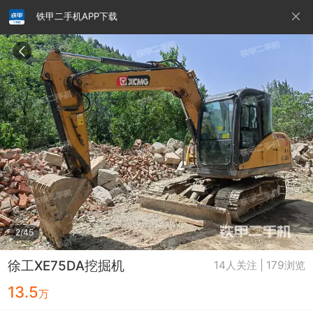
铁甲二手机APP下载
请输入手机号
提
交
即
表
示
您
同
铁甲龙总部
4000099032
认证经纪人
意
《隐
私
政
2/45
策》
徐工XE75DA挖掘机
14人关注 | 179浏览
13.5
万