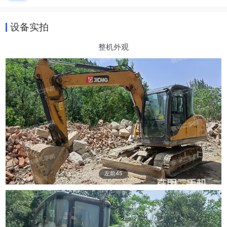
设备实拍
整机外观
左前45