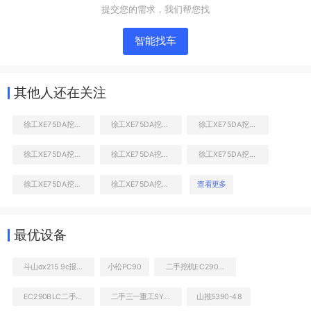
提交您的需求，我们帮您找
智能找车
其他人还在关注
徐工XE75DA挖掘机
徐工XE75DA挖掘机
徐工XE75DA挖掘机
徐工XE75DA挖掘机
徐工XE75DA挖掘机
徐工XE75DA挖掘机
右前45
徐工XE75DA挖掘机
徐工XE75DA挖掘机
查看更多
工作和回转装置
最优设备
斗山dx215 9c报价
小松PC90
二手挖机EC290BLC价格大全
EC290BLC二手大概多少钱
二手三一重工SY5330THB490C8S泵车
山推5390-48