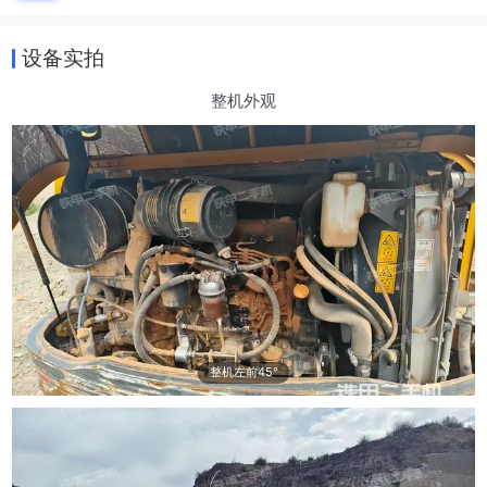
设备实拍
整机外观
整机左前45°