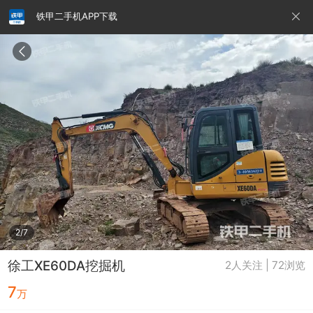
铁甲二手机APP下载
请输入手机号
提
交
即
表
示
您
同
铁甲龙总部
4000099032
认证经纪人
意
《隐
私
政
2/7
策》
徐工XE60DA挖掘机
2人关注 | 72浏览
7
万