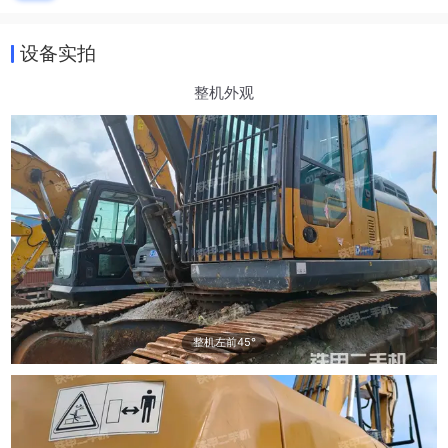
设备实拍
整机外观
整机左前45°