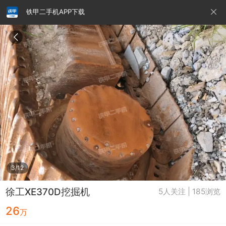
铁甲二手机APP下载
请输入手机号
提
交
即
表
示
您
同
铁甲龙总部
4000099032
认证经纪人
意
《隐
私
政
3/12
策》
徐工XE370D挖掘机
5人关注 | 185浏览
26
万