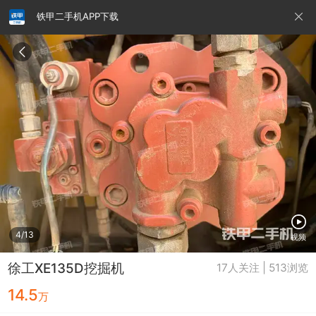
铁甲二手机APP下载
请输入手机号
提
交
即
表
示
您
同
铁甲龙总部
4000099032
认证经纪人
意
《隐
私
政
4/13
视频
策》
徐工XE135D挖掘机
17人关注 | 513浏览
14.5
万