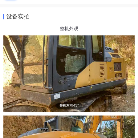
设备实拍
整机外观
整机左前45°