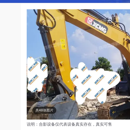
共48张图片
说明：合影设备仅代表设备真实存在，真实可售