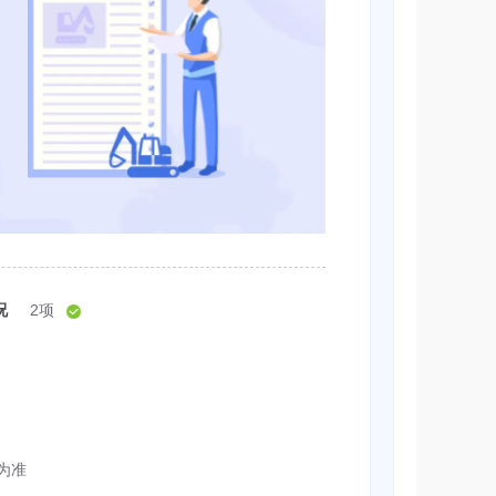
况
2项
为准