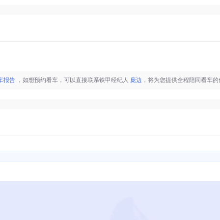
车报告
，如想预约看车，可以直接联系铁甲经纪人
庞边
，将为您提供全程陪同看车的