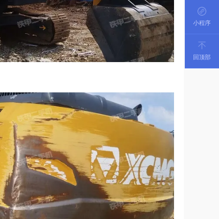
小程序
回顶部