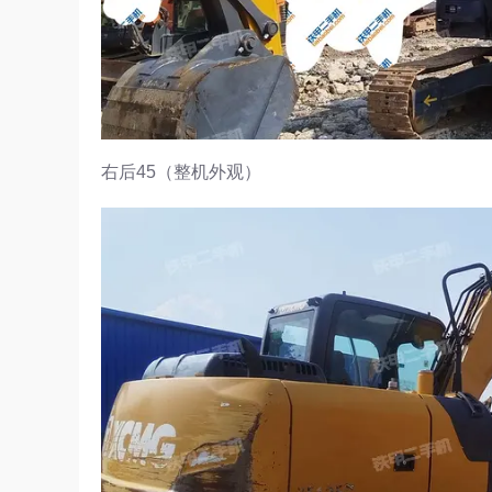
右后45（整机外观）