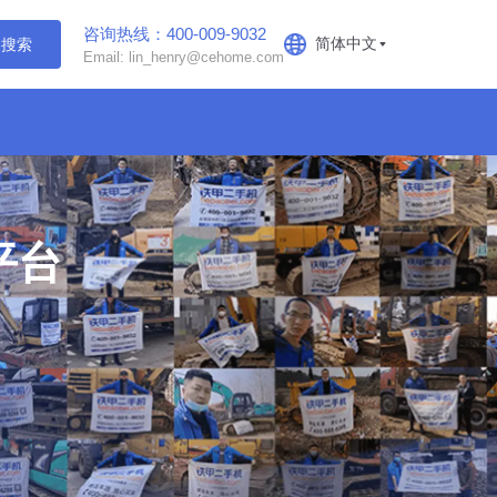
咨询热线：400-009-9032
简体中文
搜索
Email: lin_henry@cehome.com
平台