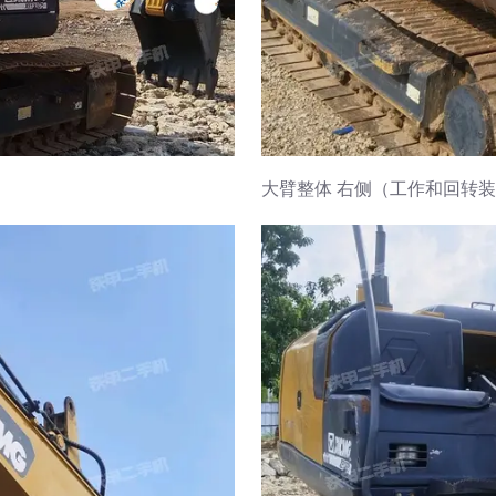
大臂整体 右侧（工作和回转