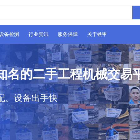
设备检测
行业资讯
服务保障
关于铁甲
知名的二手工程机械交易
配、设备出手快