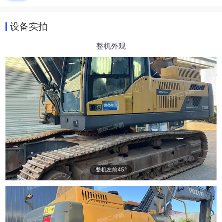
设备实拍
整机外观
整机左前45°