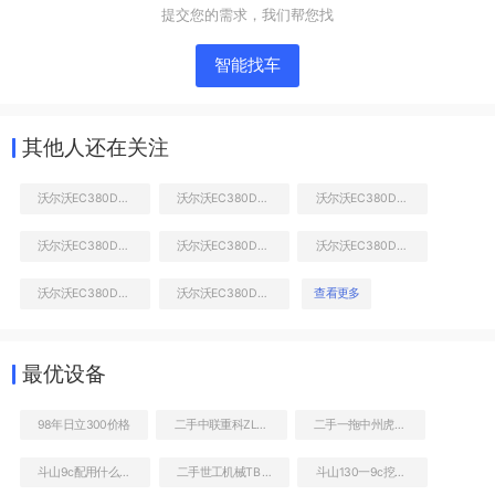
提交您的需求，我们帮您找
智能找车
其他人还在关注
沃尔沃EC380DL挖掘机
沃尔沃EC380DL挖掘机
沃尔沃EC380DL挖掘机
沃尔沃EC380DL挖掘机
沃尔沃EC380DL挖掘机
沃尔沃EC380DL挖掘机
液压泵舱室正面整体
沃尔沃EC380DL挖掘机
沃尔沃EC380DL挖掘机
查看更多
最优设备
98年日立300价格
二手中联重科ZLJ5130THBE-9014M车载泵
二手一拖中州虎828C非公路自卸车
斗山9c配用什么发动机
二手世工机械TB120破碎锤
斗山130一9c挖掘机新机多少钱