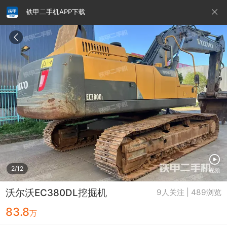
铁甲二手机APP下载
请输入手机号
提
交
即
表
示
您
同
铁甲龙总部
4000099032
认证经纪人
意
《隐
私
政
2/12
视频
策》
沃尔沃EC380DL挖掘机
9人关注 | 489浏览
83.8
万