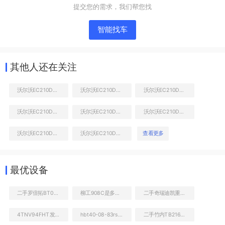
提交您的需求，我们帮您找
智能找车
其他人还在关注
沃尔沃EC210D挖掘机
沃尔沃EC210D挖掘机
沃尔沃EC210D挖掘机
沃尔沃EC210D挖掘机
沃尔沃EC210D挖掘机
沃尔沃EC210D挖掘机
液压泵舱室正面整体
沃尔沃EC210D挖掘机
沃尔沃EC210D挖掘机
查看更多
最优设备
二手罗倍拓BT01162高空作业机械
柳工908C是多大的挖机
二手奇瑞迪凯重科CR96挖掘机
4TNV94FHT发动机
hbt40-08-83rs拖泵
二手竹内TB216挖掘机