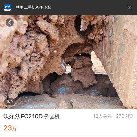
铁甲二手机APP下载
请输入手机号
提
交
即
表
示
您
同
铁甲龙总部
4000099032
认证经纪人
意
《隐
私
政
3/9
策》
沃尔沃EC210D挖掘机
12人关注 | 270浏览
23
万