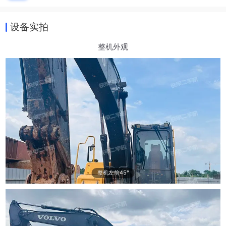
设备实拍
整机外观
整机左前45°