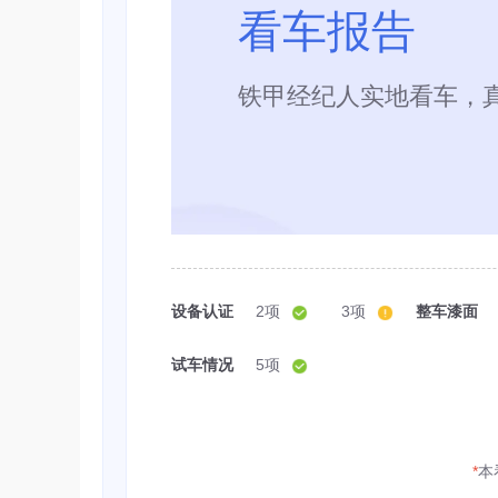
看车报告
铁甲经纪人实地看车，
设备认证
2项
3项
整车漆面
试车情况
5项
*
本