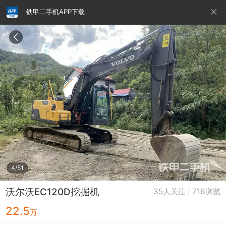
铁甲二手机APP下载
请输入手机号
提
交
即
表
示
您
同
铁甲龙总部
4000099032
认证经纪人
意
《隐
私
政
4/51
策》
沃尔沃EC120D挖掘机
35人关注 | 716浏览
22.5
万