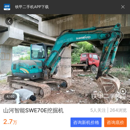
铁甲二手机APP下载
请输入手机号
提
交
即
表
示
您
同
铁甲龙总部
4000099032
认证经纪人
意
《隐
私
政
4/40
视频
策》
山河智能SWE70E挖掘机
5人关注 | 264浏览
2.7
万
咨询新机价格
咨询底价