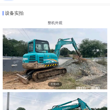
设备实拍
整机外观
左前45