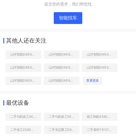
提交您的需求，我们帮您找
智能找车
其他人还在关注
山河智能SWE60E挖掘机
山河智能SWE60E挖掘机
山河智能SWE60E挖掘机
山河智能SWE60E挖掘机
山河智能SWE60E挖掘机
山河智能SWE60E挖掘机
右前45
山河智能SWE60E挖掘机
山河智能SWE60E挖掘机
查看更多
工作和回转装置
最优设备
二手勾机徐工XE80价格
二手勾机徐工XE80报价
徐工钩机XE80一般多少钱
二手徐工XE80挖土机价格多少
二手东迈重工E8高空作业机械
二手泰科TB121（三角型系列）破碎锤