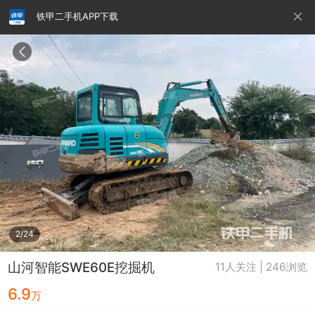
铁甲二手机APP下载
请输入手机号
提
交
即
表
示
您
同
铁甲龙总部
4000099032
认证经纪人
意
《隐
私
政
2/24
策》
山河智能SWE60E挖掘机
11人关注 | 246浏览
6.9
万