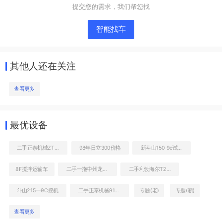
提交您的需求，我们帮您找
工作和回转装置
智能找车
其他人还在关注
查看更多
最优设备
小臂整体左后
二手正泰机械ZT9126装载机
98年日立300价格
新斗山150 9c试用报告
8F搅拌运输车
二手一拖中州龙808C非公路自卸车
二手利勃海尔T282C非公路自卸车
斗山215一9C挖机
二手正泰机械9128装载机
专题(老)
专题(新)
查看更多