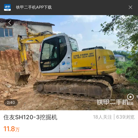
铁甲二手机APP下载
请输入手机号
提
交
即
表
示
您
同
铁甲龙总部
4000099032
认证经纪人
意
《隐
私
政
2/40
视频
策》
住友SH120-3挖掘机
18人关注 | 639浏览
11.8
万